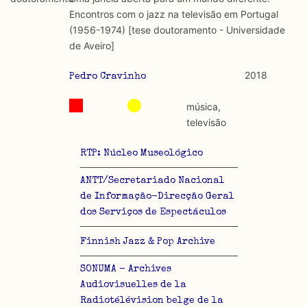
discurso e uso da liberdade de expressão. Trata-se de
académicos.
Encontros com o jazz na televisão em Portugal
uma censura que é omnipresente, dado que é
(1956-1974) [tese doutoramento - Universidade
constitutiva do próprio acto de fala.
Limitações
de Aveiro]
A lista procura incluir as publicações mais relevantes
Regulatória e Constitutiva : são combinadas ambas
produzidos até 2022, contudo não foi possível ter acesso
2018
Pedro Cravinho
abordagens.
a algumas das publicações que aqui se encontram
incluídas.
música,
Tipo investigação realizada
televisão
Teórica
RTP: Núcleo Museológico
Empírica
ANTT/Secretariado Nacional
de Informação-Direcção Geral
Combinação teórico-empírica
dos Serviços de Espectáculos
Os resultados obtidos podem ser exportados em formato
Finnish Jazz & Pop Archive
.csv para importação em programas de folha de cálculo
SONUMA - Archives
Audiovisuelles de la
Radiotélévision belge de la