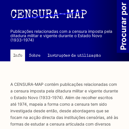
Passar
Procurar por
para
CENSURA-MAP
o
conteúdo
principal
Publicações relacionadas com a censura imposta pela
ditadura militar e vigente durante o Estado Novo
(1933-1974)
Info
Sobre
Instruções de utilização
A CENSURA-MAP contém publicações relacionadas com
a censura imposta pela ditadura militar e vigente durante
o Estado Novo (1933-1974). Além de recolher escritos
até 1974, mapeia a forma como a censura tem sido
investigada desde então, desde abordagens que se
focam na acção directa das instituições censórias, até às
formas de estudar a censura articulada com diversos