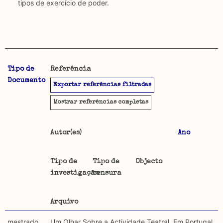
tipos de exercício de poder.
Tipo de
Referência
A CENSURA-MAP permite uma pesquisa por autores,
Objetivo
Documento
Exportar referências filtradas
data, tipo de documento, objectos trabalhados e
Este mapeamento pretende reunir o material publicado
arquivos utilizados. É igualmente possível pesquisar por:
sobre censura desde que esta foi imposta em 1926. É
Mostrar
referências completas
feita uma distinção entre material publicado antes de
Tipo de censura investigada
1974, em Portugal, e o material publicado fora de
Autor(es)
Ano
Portugal ou depois de 1974, ou seja, sem ser sujeito a
Regulatória: Censura estipulada por lei, orientada
censura, incidindo a categorização do seu conteúdo
por regulamentos provenientes de instituições de
apenas sobre segundo.
Tipo de
Tipo de
Objecto
carácter secular ou religioso e executada por agentes
investigação
censura
oficiais.
Metodologia selecção de corpus
Foram descartadas publicações que mencionando
Constitutiva: Formas estruturais de exclusão e/ou
Arquivo
censura, não se detém na sua análise e ainda não foram
constrangimentos exercidos sobre a formulação de
incluídos textos publicados em suportes não
mestrado
Um Olhar Sobre a Actividade Teatral, Em Portugal,