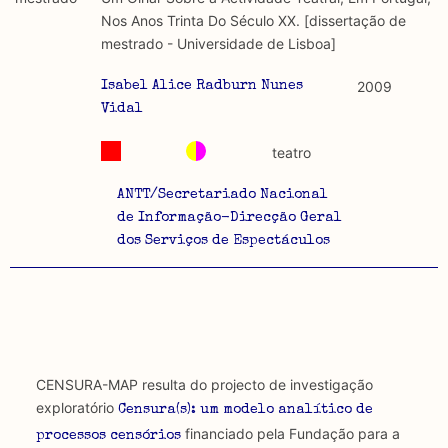
discurso e uso da liberdade de expressão. Trata-se de
académicos.
Nos Anos Trinta Do Século XX. [dissertação de
uma censura que é omnipresente, dado que é
mestrado - Universidade de Lisboa]
constitutiva do próprio acto de fala.
Limitações
A lista procura incluir as publicações mais relevantes
2009
Isabel Alice Radburn Nunes
Regulatória e Constitutiva : são combinadas ambas
produzidos até 2022, contudo não foi possível ter acesso
Vidal
abordagens.
a algumas das publicações que aqui se encontram
teatro
incluídas.
Tipo investigação realizada
ANTT/Secretariado Nacional
Teórica
de Informação-Direcção Geral
dos Serviços de Espectáculos
Empírica
Combinação teórico-empírica
Os resultados obtidos podem ser exportados em formato
.csv para importação em programas de folha de cálculo
CENSURA-MAP resulta do projecto de investigação
exploratório
Censura(s): um modelo analítico de
financiado pela Fundação para a
processos censórios