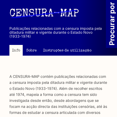
Passar
Procurar por
para
CENSURA-MAP
o
conteúdo
principal
Publicações relacionadas com a censura imposta pela
ditadura militar e vigente durante o Estado Novo
(1933-1974)
Info
Sobre
Instruções de utilização
A CENSURA-MAP contém publicações relacionadas com
a censura imposta pela ditadura militar e vigente durante
o Estado Novo (1933-1974). Além de recolher escritos
até 1974, mapeia a forma como a censura tem sido
investigada desde então, desde abordagens que se
focam na acção directa das instituições censórias, até às
formas de estudar a censura articulada com diversos