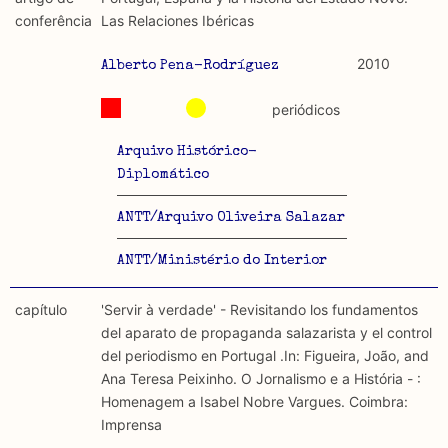
discurso e uso da liberdade de expressão. Trata-se de
académicos.
conferência
Las Relaciones Ibéricas
uma censura que é omnipresente, dado que é
constitutiva do próprio acto de fala.
Limitações
2010
Alberto Pena-Rodríguez
A lista procura incluir as publicações mais relevantes
Regulatória e Constitutiva : são combinadas ambas
produzidos até 2022, contudo não foi possível ter acesso
periódicos
abordagens.
a algumas das publicações que aqui se encontram
incluídas.
Arquivo Histórico-
Tipo investigação realizada
Diplomático
Teórica
ANTT/Arquivo Oliveira Salazar
Empírica
ANTT/Ministério do Interior
Combinação teórico-empírica
capítulo
'Servir à verdade' - Revisitando los fundamentos
del aparato de propaganda salazarista y el control
Os resultados obtidos podem ser exportados em formato
del periodismo en Portugal .In: Figueira, João, and
.csv para importação em programas de folha de cálculo
Ana Teresa Peixinho. O Jornalismo e a História - :
Homenagem a Isabel Nobre Vargues. Coimbra:
Imprensa