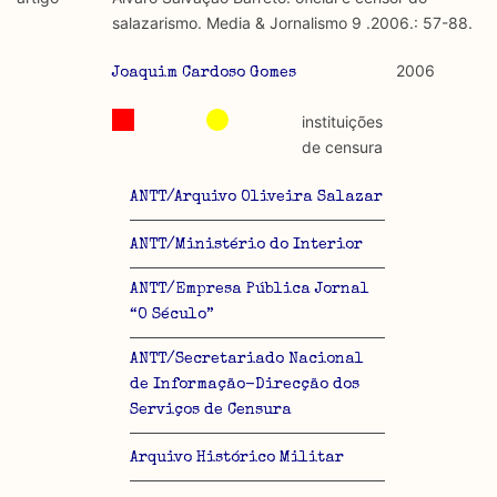
discurso e uso da liberdade de expressão. Trata-se de
académicos.
salazarismo. Media & Jornalismo 9 .2006.: 57-88.
uma censura que é omnipresente, dado que é
constitutiva do próprio acto de fala.
Limitações
2006
Joaquim Cardoso Gomes
A lista procura incluir as publicações mais relevantes
Regulatória e Constitutiva : são combinadas ambas
produzidos até 2022, contudo não foi possível ter acesso
instituições
abordagens.
a algumas das publicações que aqui se encontram
de censura
incluídas.
Tipo investigação realizada
ANTT/Arquivo Oliveira Salazar
Teórica
ANTT/Ministério do Interior
Empírica
ANTT/Empresa Pública Jornal
“O Século”
Combinação teórico-empírica
ANTT/Secretariado Nacional
Os resultados obtidos podem ser exportados em formato
de Informação-Direcção dos
.csv para importação em programas de folha de cálculo
Serviços de Censura
Arquivo Histórico Militar