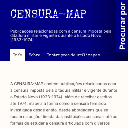
Passar
Procurar por
para
CENSURA-MAP
o
conteúdo
principal
Publicações relacionadas com a censura imposta pela
ditadura militar e vigente durante o Estado Novo
(1933-1974)
Info
Sobre
Instruções de utilização
A CENSURA-MAP contém publicações relacionadas com
a censura imposta pela ditadura militar e vigente durante
o Estado Novo (1933-1974). Além de recolher escritos
até 1974, mapeia a forma como a censura tem sido
investigada desde então, desde abordagens que se
focam na acção directa das instituições censórias, até às
formas de estudar a censura articulada com diversos