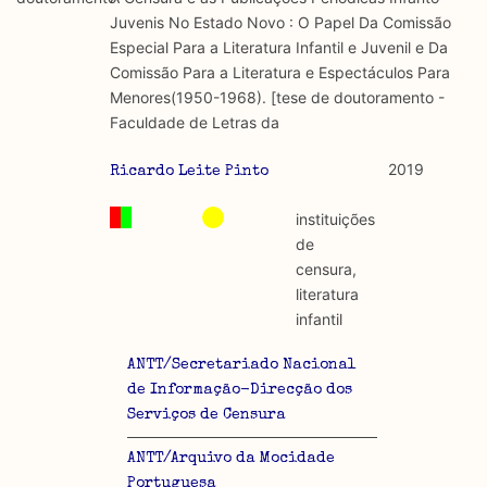
discurso e uso da liberdade de expressão. Trata-se de
académicos.
Juvenis No Estado Novo : O Papel Da Comissão
uma censura que é omnipresente, dado que é
Especial Para a Literatura Infantil e Juvenil e Da
constitutiva do próprio acto de fala.
Limitações
Comissão Para a Literatura e Espectáculos Para
A lista procura incluir as publicações mais relevantes
Menores(1950-1968). [tese de doutoramento -
Regulatória e Constitutiva : são combinadas ambas
produzidos até 2022, contudo não foi possível ter acesso
Faculdade de Letras da
abordagens.
a algumas das publicações que aqui se encontram
incluídas.
2019
Ricardo Leite Pinto
Tipo investigação realizada
instituições
Teórica
de
censura,
Empírica
literatura
infantil
Combinação teórico-empírica
ANTT/Secretariado Nacional
Os resultados obtidos podem ser exportados em formato
de Informação-Direcção dos
.csv para importação em programas de folha de cálculo
Serviços de Censura
ANTT/Arquivo da Mocidade
Portuguesa