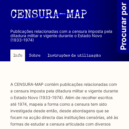
Passar
Procurar por
para
CENSURA-MAP
o
conteúdo
principal
Publicações relacionadas com a censura imposta pela
ditadura militar e vigente durante o Estado Novo
(1933-1974)
Info
Sobre
Instruções de utilização
A CENSURA-MAP contém publicações relacionadas com
a censura imposta pela ditadura militar e vigente durante
o Estado Novo (1933-1974). Além de recolher escritos
até 1974, mapeia a forma como a censura tem sido
investigada desde então, desde abordagens que se
focam na acção directa das instituições censórias, até às
formas de estudar a censura articulada com diversos