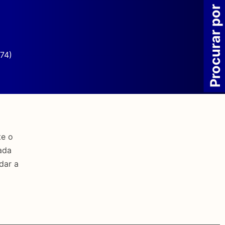
Procurar por
74)
te o
ada
dar a