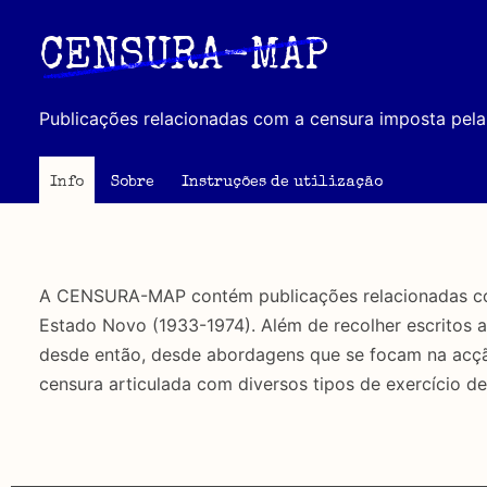
Passar
para
CENSURA-MAP
o
conteúdo
Publicações relacionadas com a censura imposta pela 
principal
Info
Sobre
Instruções de utilização
A CENSURA-MAP contém publicações relacionadas com 
Estado Novo (1933-1974). Além de recolher escritos 
desde então, desde abordagens que se focam na acção 
censura articulada com diversos tipos de exercício de