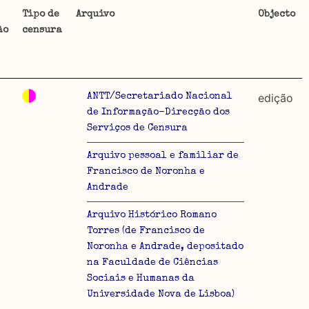
Tipo de
Arquivo
Objecto
ão
censura
ta uma
 de
edição
ANTT/Secretariado Nacional
de Informação-Direcção dos
Serviços de Censura
dos
Arquivo pessoal e familiar de
Francisco de Noronha e
so e
Andrade
o acto
Arquivo Histórico Romano
a
Torres (de Francisco de
Noronha e Andrade, depositado
na Faculdade de Ciências
Sociais e Humanas da
Universidade Nova de Lisboa)