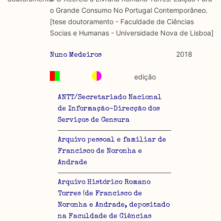
discurso e uso da liberdade de expressão. Trata-se de
académicos.
o Grande Consumo No Portugal Contemporâneo.
uma censura que é omnipresente, dado que é
[tese doutoramento - Faculdade de Ciências
constitutiva do próprio acto de fala.
Limitações
Socias e Humanas - Universidade Nova de Lisboa]
A lista procura incluir as publicações mais relevantes
Regulatória e Constitutiva : são combinadas ambas
produzidos até 2022, contudo não foi possível ter acesso
2018
Nuno Medeiros
abordagens.
a algumas das publicações que aqui se encontram
incluídas.
edição
Tipo investigação realizada
ANTT/Secretariado Nacional
Teórica
de Informação-Direcção dos
Serviços de Censura
Empírica
Arquivo pessoal e familiar de
Combinação teórico-empírica
Francisco de Noronha e
Andrade
Os resultados obtidos podem ser exportados em formato
.csv para importação em programas de folha de cálculo
Arquivo Histórico Romano
Torres (de Francisco de
Noronha e Andrade, depositado
na Faculdade de Ciências