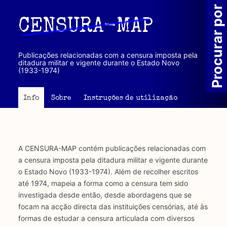
Passar
Procurar por
para
CENSURA-MAP
o
conteúdo
principal
Publicações relacionadas com a censura imposta pela
ditadura militar e vigente durante o Estado Novo
(1933-1974)
Info
Sobre
Instruções de utilização
A CENSURA-MAP contém publicações relacionadas com
a censura imposta pela ditadura militar e vigente durante
o Estado Novo (1933-1974). Além de recolher escritos
até 1974, mapeia a forma como a censura tem sido
investigada desde então, desde abordagens que se
focam na acção directa das instituições censórias, até às
formas de estudar a censura articulada com diversos