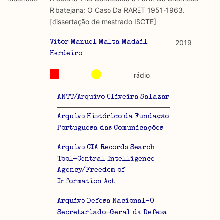
discurso e uso da liberdade de expressão. Trata-se de
académicos.
Ribatejana: O Caso Da RARET 1951-1963.
uma censura que é omnipresente, dado que é
[dissertação de mestrado ISCTE]
constitutiva do próprio acto de fala.
Limitações
A lista procura incluir as publicações mais relevantes
2019
Vitor Manuel Malta Madail
Regulatória e Constitutiva : são combinadas ambas
produzidos até 2022, contudo não foi possível ter acesso
Herdeiro
abordagens.
a algumas das publicações que aqui se encontram
rádio
incluídas.
Tipo investigação realizada
ANTT/Arquivo Oliveira Salazar
Teórica
Arquivo Histórico da Fundação
Empírica
Portuguesa das Comunicações
Arquivo CIA Records Search
Combinação teórico-empírica
Tool-Central Intelligence
Os resultados obtidos podem ser exportados em formato
Agency/Freedom of
.csv para importação em programas de folha de cálculo
Information Act
Arquivo Defesa Nacional-O
Secretariado-Geral da Defesa