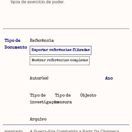
tipos de exercício de poder.
Tipo de
Referência
A CENSURA-MAP permite uma pesquisa por autores,
Objetivo
Documento
Exportar referências filtradas
data, tipo de documento, objectos trabalhados e
Este mapeamento pretende reunir o material publicado
arquivos utilizados. É igualmente possível pesquisar por:
sobre censura desde que esta foi imposta em 1926. É
Mostrar
referências completas
feita uma distinção entre material publicado antes de
Tipo de censura investigada
1974, em Portugal, e o material publicado fora de
Autor(es)
Ano
Portugal ou depois de 1974, ou seja, sem ser sujeito a
Regulatória: Censura estipulada por lei, orientada
censura, incidindo a categorização do seu conteúdo
por regulamentos provenientes de instituições de
apenas sobre segundo.
Tipo de
Tipo de
Objecto
carácter secular ou religioso e executada por agentes
investigação
censura
oficiais.
Metodologia selecção de corpus
Foram descartadas publicações que mencionando
Constitutiva: Formas estruturais de exclusão e/ou
Arquivo
censura, não se detém na sua análise e ainda não foram
constrangimentos exercidos sobre a formulação de
incluídos textos publicados em suportes não
mestrado
A Guerra-Fria Combatida a Partir Da Charneca