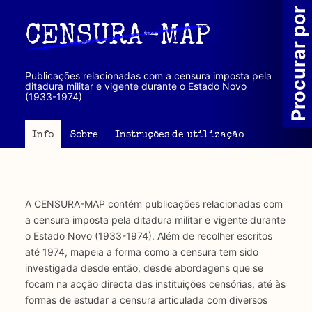
Passar
Procurar por
para
CENSURA-MAP
o
conteúdo
principal
Publicações relacionadas com a censura imposta pela
ditadura militar e vigente durante o Estado Novo
(1933-1974)
Info
Sobre
Instruções de utilização
A CENSURA-MAP contém publicações relacionadas com
a censura imposta pela ditadura militar e vigente durante
o Estado Novo (1933-1974). Além de recolher escritos
até 1974, mapeia a forma como a censura tem sido
investigada desde então, desde abordagens que se
focam na acção directa das instituições censórias, até às
formas de estudar a censura articulada com diversos