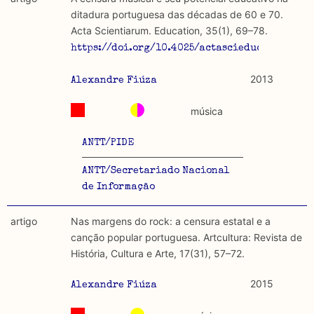
discurso e uso da liberdade de expressão. Trata-se de
académicos.
ditadura portuguesa das décadas de 60 e 70.
uma censura que é omnipresente, dado que é
Acta Scientiarum. Education, 35(1), 69–78.
constitutiva do próprio acto de fala.
Limitações
https://doi.org/10.4025/actascieduc.v35i1.190
A lista procura incluir as publicações mais relevantes
Regulatória e Constitutiva : são combinadas ambas
produzidos até 2022, contudo não foi possível ter acesso
2013
Alexandre Fiúza
abordagens.
a algumas das publicações que aqui se encontram
incluídas.
música
Tipo investigação realizada
ANTT/PIDE
Teórica
ANTT/Secretariado Nacional
Empírica
de Informação
Combinação teórico-empírica
artigo
Nas margens do rock: a censura estatal e a
canção popular portuguesa. Artcultura: Revista de
Os resultados obtidos podem ser exportados em formato
História, Cultura e Arte, 17(31), 57–72.
.csv para importação em programas de folha de cálculo
2015
Alexandre Fiúza