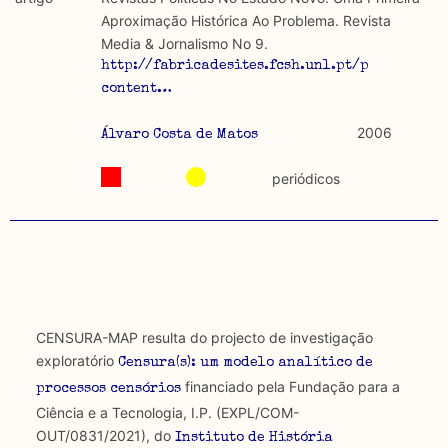
discurso e uso da liberdade de expressão. Trata-se de
académicos.
Aproximação Histórica Ao Problema. Revista
uma censura que é omnipresente, dado que é
Media & Jornalismo No 9.
constitutiva do próprio acto de fala.
Limitações
http://fabricadesites.fcsh.unl.pt/polocicdig
A lista procura incluir as publicações mais relevantes
content…
Regulatória e Constitutiva : são combinadas ambas
produzidos até 2022, contudo não foi possível ter acesso
abordagens.
a algumas das publicações que aqui se encontram
2006
Álvaro Costa de Matos
incluídas.
Tipo investigação realizada
periódicos
Teórica
Empírica
Combinação teórico-empírica
CENSURA-MAP resulta do projecto de investigação
Os resultados obtidos podem ser exportados em formato
exploratório
Censura(s): um modelo analítico de
.csv para importação em programas de folha de cálculo
financiado pela Fundação para a
processos censórios
Ciência e a Tecnologia, I.P. (EXPL/COM-
OUT/0831/2021), do
Instituto de História