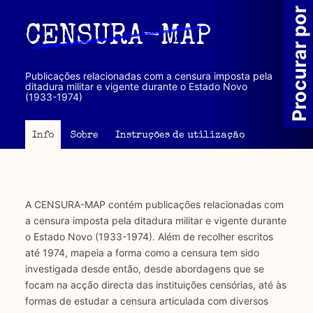
Passar
Procurar por
para
CENSURA-MAP
o
conteúdo
principal
Publicações relacionadas com a censura imposta pela
ditadura militar e vigente durante o Estado Novo
(1933-1974)
Info
Sobre
Instruções de utilização
A CENSURA-MAP contém publicações relacionadas com
a censura imposta pela ditadura militar e vigente durante
o Estado Novo (1933-1974). Além de recolher escritos
até 1974, mapeia a forma como a censura tem sido
investigada desde então, desde abordagens que se
focam na acção directa das instituições censórias, até às
formas de estudar a censura articulada com diversos