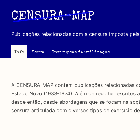
Passar
para
CENSURA-MAP
o
conteúdo
Publicações relacionadas com a censura imposta pela 
principal
Info
Sobre
Instruções de utilização
A CENSURA-MAP contém publicações relacionadas com 
Estado Novo (1933-1974). Além de recolher escritos 
desde então, desde abordagens que se focam na acção 
censura articulada com diversos tipos de exercício de