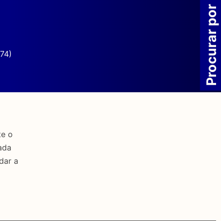
Procurar por
74)
te o
ada
dar a