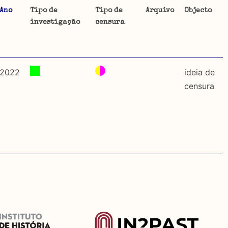
Ano
Tipo de
Tipo de
Arquivo
Objecto
investigação
censura
ta uma
 de
2022
ideia de
censura
dos
so e
o acto
a