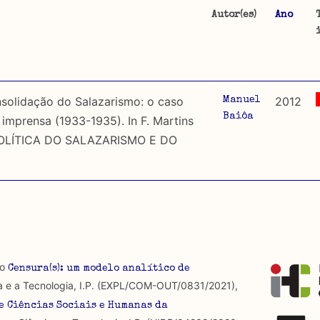
Autor(es)
Ano
ta, tipo de documento, objectos trabalhados e arquivos
o sobre censura desde que esta foi imposta em 1926. É fei
Portugal, e o material publicado fora de Portugal ou depois
a categorização do seu conteúdo apenas sobre segundo.
olidação do Salazarismo: o caso
2012
Manuel
Baiôa
a imprensa (1933-1935). In F. Martins
a por regulamentos provenientes de instituições de carácter
OLÍTICA DO SALAZARISMO E DO
ra, não se detém na sua análise e ainda não foram incluí
u constrangimentos exercidos sobre a formulação de discur
ra que é omnipresente, dado que é constitutiva do própri
 produzidos até 2022, contudo não foi possível ter acesso 
ídas.
as abordagens.
io
Censura(s): um modelo analítico de
a e a Tecnologia, I.P. (EXPL/COM-OUT/0831/2021),
e Ciências Sociais e Humanas da