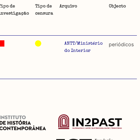
Tipo de
Tipo de
Arquivo
Objecto
investigação
censura
ta uma
 de
periódicos
ANTT/Ministério
do Interior
dos
so e
o acto
a