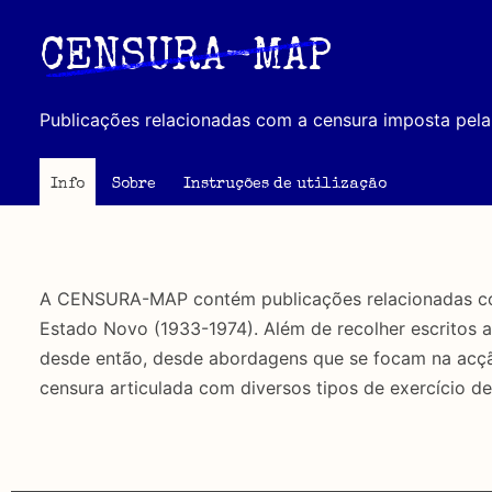
Passar
para
CENSURA-MAP
o
conteúdo
Publicações relacionadas com a censura imposta pela 
principal
Info
Sobre
Instruções de utilização
A CENSURA-MAP contém publicações relacionadas com 
Estado Novo (1933-1974). Além de recolher escritos 
desde então, desde abordagens que se focam na acção 
censura articulada com diversos tipos de exercício de