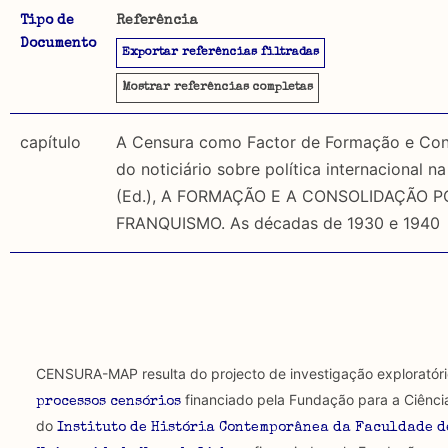
Tipo de
Referência
Documento
A CENSURA-MAP permite uma pesquisa por autores, da
Exportar referências filtradas
Objetivo
utilizados. É igualmente possível pesquisar por:
Este mapeamento pretende reunir o material publicad
Mostrar
referências completas
distinção entre material publicado antes de 1974, em 
Tipo de censura investigada
1974, ou seja, sem ser sujeito a censura, incidindo 
capítulo
A Censura como Factor de Formação e Cons
do noticiário sobre política internacional n
Regulatória: Censura estipulada por lei, orientad
Metodologia selecção de corpus
(Ed.), A FORMAÇÃO E A CONSOLIDAÇÃO P
secular ou religioso e executada por agentes oficiais.
Foram descartadas publicações que mencionando censu
FRANQUISMO. As décadas de 1930 e 1940
textos publicados em suportes não académicos.
Constitutiva: Formas estruturais de exclusão e/o
uso da liberdade de expressão. Trata-se de uma censu
Limitações
de fala.
A lista procura incluir as publicações mais relevantes
algumas das publicações que aqui se encontram inclu
Regulatória e Constitutiva : são combinadas amb
CENSURA-MAP resulta do projecto de investigação exploratór
financiado pela Fundação para a Ciênci
Tipo investigação realizada
processos censórios
do
Instituto de História Contemporânea da Faculdade d