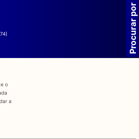
Procurar por
74)
te o
ada
dar a