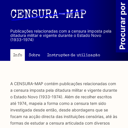
Passar
Procurar por
para
CENSURA-MAP
o
conteúdo
principal
Publicações relacionadas com a censura imposta pela
ditadura militar e vigente durante o Estado Novo
(1933-1974)
Info
Sobre
Instruções de utilização
A CENSURA-MAP contém publicações relacionadas com
a censura imposta pela ditadura militar e vigente durante
o Estado Novo (1933-1974). Além de recolher escritos
até 1974, mapeia a forma como a censura tem sido
investigada desde então, desde abordagens que se
focam na acção directa das instituições censórias, até às
formas de estudar a censura articulada com diversos