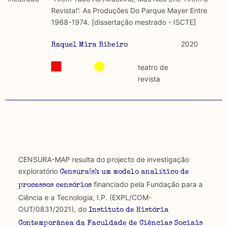
discurso e uso da liberdade de expressão. Trata-se de
académicos.
Revista!’: As Produções Do Parque Mayer Entre
uma censura que é omnipresente, dado que é
1968-1974. [dissertação mestrado - ISCTE]
constitutiva do próprio acto de fala.
Limitações
A lista procura incluir as publicações mais relevantes
2020
Raquel Mira Ribeiro
Regulatória e Constitutiva : são combinadas ambas
produzidos até 2022, contudo não foi possível ter acesso
abordagens.
a algumas das publicações que aqui se encontram
teatro de
incluídas.
revista
Tipo investigação realizada
Teórica
Empírica
Combinação teórico-empírica
CENSURA-MAP resulta do projecto de investigação
exploratório
Censura(s): um modelo analítico de
Os resultados obtidos podem ser exportados em formato
financiado pela Fundação para a
processos censórios
.csv para importação em programas de folha de cálculo
Ciência e a Tecnologia, I.P. (EXPL/COM-
OUT/0831/2021), do
Instituto de História
Contemporânea da Faculdade de Ciências Sociais