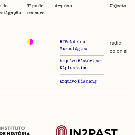
o de
Tipo de
Arquivo
Objecto
estigação
censura
ta uma
 de
rádio
RTP: Núcleo
Museológico
colonial
Arquivo Histórico-
dos
Diplomático
so e
Arquivo Diamang
o acto
a