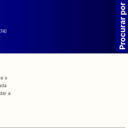
Procurar por
74)
te o
ada
dar a