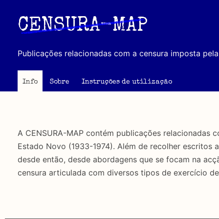
Passar
para
CENSURA-MAP
o
conteúdo
Publicações relacionadas com a censura imposta pela 
principal
Info
Sobre
Instruções de utilização
A CENSURA-MAP contém publicações relacionadas com 
Estado Novo (1933-1974). Além de recolher escritos 
desde então, desde abordagens que se focam na acção 
censura articulada com diversos tipos de exercício de