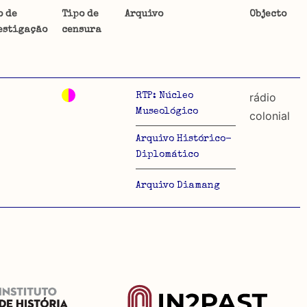
o de
Tipo de
Arquivo
Objecto
estigação
censura
ta uma
 de
rádio
RTP: Núcleo
Museológico
colonial
Arquivo Histórico-
dos
Diplomático
so e
Arquivo Diamang
o acto
a