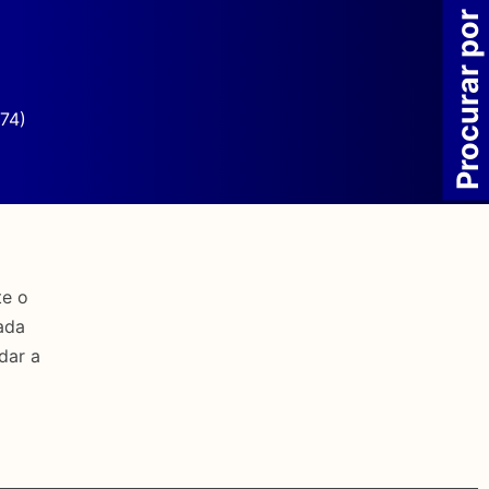
Procurar por
74)
te o
ada
dar a