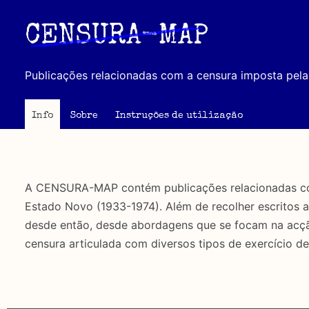
Passar
para
CENSURA-MAP
o
conteúdo
Publicações relacionadas com a censura imposta pela 
principal
Info
Sobre
Instruções de utilização
A CENSURA-MAP contém publicações relacionadas com 
Estado Novo (1933-1974). Além de recolher escritos 
desde então, desde abordagens que se focam na acção 
censura articulada com diversos tipos de exercício de