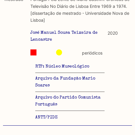
discurso e uso da liberdade de expressão. Trata-se de
académicos.
Televisão No Diário de Lisboa Entre 1969 a 1974.
uma censura que é omnipresente, dado que é
[dissertação de mestrado - Universidade Nova de
constitutiva do próprio acto de fala.
Limitações
Lisboa]
A lista procura incluir as publicações mais relevantes
Regulatória e Constitutiva : são combinadas ambas
produzidos até 2022, contudo não foi possível ter acesso
2020
José Manuel Sousa Teixeira de
abordagens.
a algumas das publicações que aqui se encontram
Lencastre
incluídas.
Tipo investigação realizada
periódicos
Teórica
RTP: Núcleo Museológico
Empírica
Arquivo da Fundação Mario
Soares
Combinação teórico-empírica
Arquivo do Partido Comunista
Os resultados obtidos podem ser exportados em formato
Português
.csv para importação em programas de folha de cálculo
ANTT/PIDE