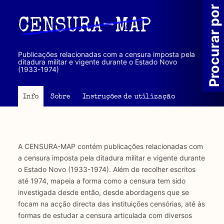
Passar
Procurar por
para
CENSURA-MAP
o
conteúdo
principal
Publicações relacionadas com a censura imposta pela
ditadura militar e vigente durante o Estado Novo
(1933-1974)
Info
Sobre
Instruções de utilização
A CENSURA-MAP contém publicações relacionadas com
a censura imposta pela ditadura militar e vigente durante
o Estado Novo (1933-1974). Além de recolher escritos
até 1974, mapeia a forma como a censura tem sido
investigada desde então, desde abordagens que se
focam na acção directa das instituições censórias, até às
formas de estudar a censura articulada com diversos