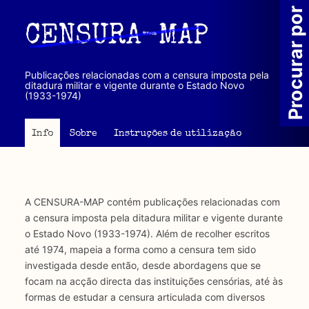
Passar
Procurar por
para
CENSURA-MAP
o
conteúdo
principal
Publicações relacionadas com a censura imposta pela
ditadura militar e vigente durante o Estado Novo
(1933-1974)
Info
Sobre
Instruções de utilização
A CENSURA-MAP contém publicações relacionadas com
a censura imposta pela ditadura militar e vigente durante
o Estado Novo (1933-1974). Além de recolher escritos
até 1974, mapeia a forma como a censura tem sido
investigada desde então, desde abordagens que se
focam na acção directa das instituições censórias, até às
formas de estudar a censura articulada com diversos