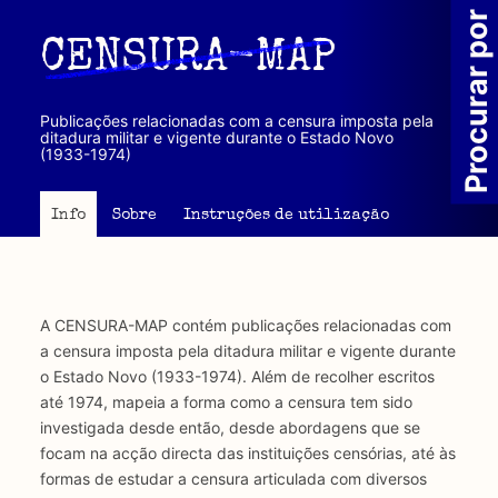
Passar
Procurar por
para
CENSURA-MAP
o
conteúdo
principal
Publicações relacionadas com a censura imposta pela
ditadura militar e vigente durante o Estado Novo
(1933-1974)
Info
Sobre
Instruções de utilização
A CENSURA-MAP contém publicações relacionadas com
a censura imposta pela ditadura militar e vigente durante
o Estado Novo (1933-1974). Além de recolher escritos
até 1974, mapeia a forma como a censura tem sido
investigada desde então, desde abordagens que se
focam na acção directa das instituições censórias, até às
formas de estudar a censura articulada com diversos