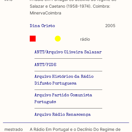
discurso e uso da liberdade de expressão. Trata-se de
académicos.
Salazar e Caetano (1958-1974). Coimbra:
uma censura que é omnipresente, dado que é
MinervaCoimbra
constitutiva do próprio acto de fala.
Limitações
A lista procura incluir as publicações mais relevantes
2005
Dina Cristo
Regulatória e Constitutiva : são combinadas ambas
produzidos até 2022, contudo não foi possível ter acesso
abordagens.
a algumas das publicações que aqui se encontram
rádio
incluídas.
Tipo investigação realizada
ANTT/Arquivo Oliveira Salazar
Teórica
ANTT/PIDE
Empírica
Arquivo Histórico da Rádio
Difusão Portuguesa
Combinação teórico-empírica
Arquivo Partido Comunista
Os resultados obtidos podem ser exportados em formato
Português
.csv para importação em programas de folha de cálculo
Arquivo Rádio Renascença
mestrado
A Rádio Em Portugal e o Declínio Do Regime de