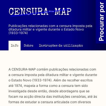
Passar
Procurar por
para
CENSURA-MAP
o
conteúdo
principal
Publicações relacionadas com a censura imposta pela
ditadura militar e vigente durante o Estado Novo
(1933-1974)
Info
Sobre
Instruções de utilização
A CENSURA-MAP contém publicações relacionadas com
a censura imposta pela ditadura militar e vigente durante
o Estado Novo (1933-1974). Além de recolher escritos
até 1974, mapeia a forma como a censura tem sido
investigada desde então, desde abordagens que se
focam na acção directa das instituições censórias, até às
formas de estudar a censura articulada com diversos