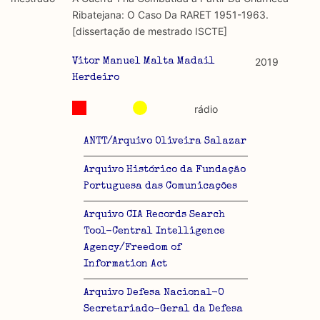
discurso e uso da liberdade de expressão. Trata-se de
académicos.
Ribatejana: O Caso Da RARET 1951-1963.
uma censura que é omnipresente, dado que é
[dissertação de mestrado ISCTE]
constitutiva do próprio acto de fala.
Limitações
A lista procura incluir as publicações mais relevantes
2019
Vitor Manuel Malta Madail
Regulatória e Constitutiva : são combinadas ambas
produzidos até 2022, contudo não foi possível ter acesso
Herdeiro
abordagens.
a algumas das publicações que aqui se encontram
rádio
incluídas.
Tipo investigação realizada
ANTT/Arquivo Oliveira Salazar
Teórica
Arquivo Histórico da Fundação
Empírica
Portuguesa das Comunicações
Arquivo CIA Records Search
Combinação teórico-empírica
Tool-Central Intelligence
Os resultados obtidos podem ser exportados em formato
Agency/Freedom of
.csv para importação em programas de folha de cálculo
Information Act
Arquivo Defesa Nacional-O
Secretariado-Geral da Defesa