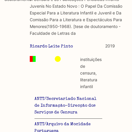
discurso e uso da liberdade de expressão. Trata-se de
académicos.
Juvenis No Estado Novo : O Papel Da Comissão
uma censura que é omnipresente, dado que é
Especial Para a Literatura Infantil e Juvenil e Da
constitutiva do próprio acto de fala.
Limitações
Comissão Para a Literatura e Espectáculos Para
A lista procura incluir as publicações mais relevantes
Menores(1950-1968). [tese de doutoramento -
Regulatória e Constitutiva : são combinadas ambas
produzidos até 2022, contudo não foi possível ter acesso
Faculdade de Letras da
abordagens.
a algumas das publicações que aqui se encontram
incluídas.
2019
Ricardo Leite Pinto
Tipo investigação realizada
instituições
Teórica
de
censura,
Empírica
literatura
infantil
Combinação teórico-empírica
ANTT/Secretariado Nacional
Os resultados obtidos podem ser exportados em formato
de Informação-Direcção dos
.csv para importação em programas de folha de cálculo
Serviços de Censura
ANTT/Arquivo da Mocidade
Portuguesa