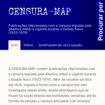
Passar
Procurar por
para
CENSURA-MAP
o
conteúdo
principal
Publicações relacionadas com a censura imposta pela
ditadura militar e vigente durante o Estado Novo
(1933-1974)
Info
Sobre
Instruções de utilização
A CENSURA-MAP contém publicações relacionadas com
a censura imposta pela ditadura militar e vigente durante
o Estado Novo (1933-1974). Além de recolher escritos
até 1974, mapeia a forma como a censura tem sido
investigada desde então, desde abordagens que se
focam na acção directa das instituições censórias, até às
formas de estudar a censura articulada com diversos