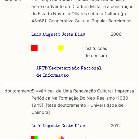
discurso e uso da liberdade de expressão. Trata-se de
académicos.
entre o advento da Ditadura Militar e a construção
uma censura que é omnipresente, dado que é
do Estado Novo. In Olhares sobre a Cultura (pp.
constitutiva do próprio acto de fala.
Limitações
43–68). Cooperativa Cultural Popular Barreirense.
A lista procura incluir as publicações mais relevantes
Regulatória e Constitutiva : são combinadas ambas
produzidos até 2022, contudo não foi possível ter acesso
2006
Luís Augusto Costa Dias
abordagens.
a algumas das publicações que aqui se encontram
incluídas.
instituições
Tipo investigação realizada
de censura
Teórica
ANTT/Secretariado Nacional
de Informação
Empírica
doutoramento
O «Vértice» de Uma Renovação Cultural. Imprensa
Combinação teórico-empírica
Periódica Na Formação Do Neo-Realismo (1930-
1945). [tese doutoramento - Universidade de
Os resultados obtidos podem ser exportados em formato
Coimbra]
.csv para importação em programas de folha de cálculo
2012
Luís Augusto Costa Dias