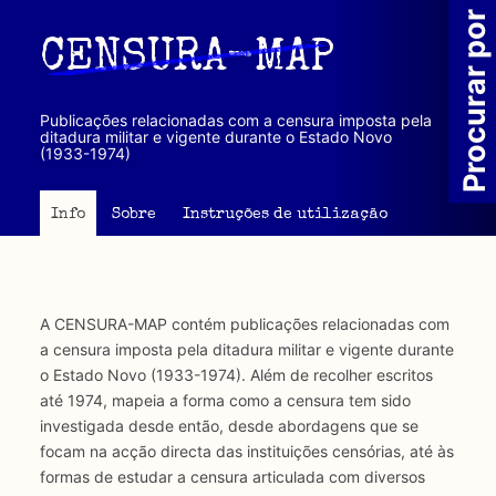
Passar
Procurar por
para
CENSURA-MAP
o
conteúdo
principal
Publicações relacionadas com a censura imposta pela
ditadura militar e vigente durante o Estado Novo
(1933-1974)
Info
Sobre
Instruções de utilização
A CENSURA-MAP contém publicações relacionadas com
a censura imposta pela ditadura militar e vigente durante
o Estado Novo (1933-1974). Além de recolher escritos
até 1974, mapeia a forma como a censura tem sido
investigada desde então, desde abordagens que se
focam na acção directa das instituições censórias, até às
formas de estudar a censura articulada com diversos