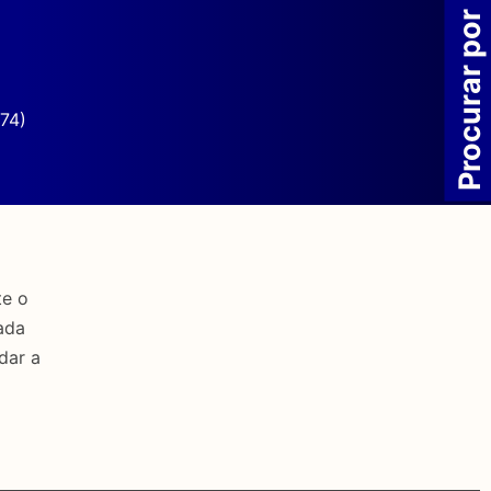
Procurar por
74)
te o
ada
dar a