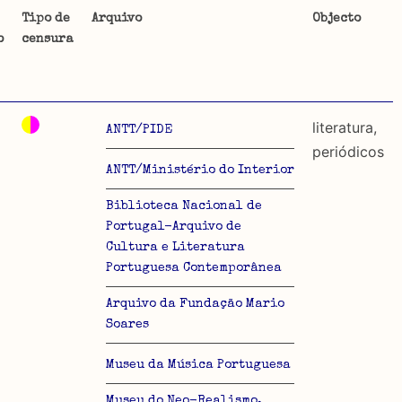
Tipo de
Arquivo
Objecto
o
censura
ta uma
 de
literatura,
ANTT/PIDE
periódicos
ANTT/Ministério do Interior
dos
Biblioteca Nacional de
so e
Portugal-Arquivo de
Cultura e Literatura
o acto
Portuguesa Contemporânea
a
Arquivo da Fundação Mario
Soares
Museu da Música Portuguesa
Museu do Neo-Realismo,