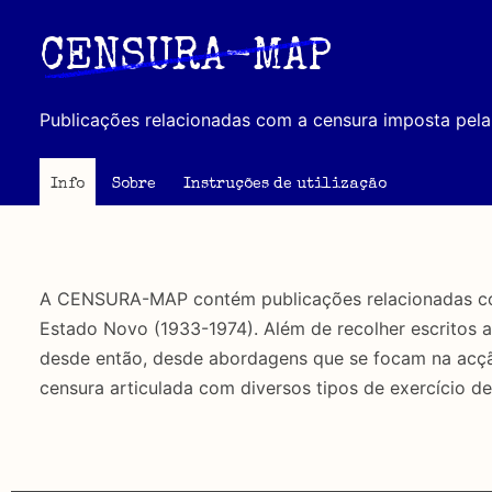
Passar
para
CENSURA-MAP
o
conteúdo
Publicações relacionadas com a censura imposta pela 
principal
Info
Sobre
Instruções de utilização
A CENSURA-MAP contém publicações relacionadas com 
Estado Novo (1933-1974). Além de recolher escritos 
desde então, desde abordagens que se focam na acção 
censura articulada com diversos tipos de exercício de