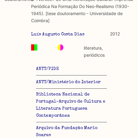
discurso e uso da liberdade de expressão. Trata-se de
académicos.
Periódica Na Formação Do Neo-Realismo (1930-
uma censura que é omnipresente, dado que é
1945). [tese doutoramento - Universidade de
constitutiva do próprio acto de fala.
Limitações
Coimbra]
A lista procura incluir as publicações mais relevantes
Regulatória e Constitutiva : são combinadas ambas
produzidos até 2022, contudo não foi possível ter acesso
2012
Luís Augusto Costa Dias
abordagens.
a algumas das publicações que aqui se encontram
incluídas.
literatura,
Tipo investigação realizada
periódicos
Teórica
ANTT/PIDE
Empírica
ANTT/Ministério do Interior
Combinação teórico-empírica
Biblioteca Nacional de
Portugal-Arquivo de Cultura e
Os resultados obtidos podem ser exportados em formato
Literatura Portuguesa
.csv para importação em programas de folha de cálculo
Contemporânea
Arquivo da Fundação Mario
Soares