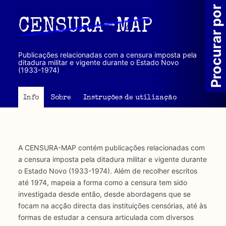
Passar
Procurar por
para
CENSURA-MAP
o
conteúdo
principal
Publicações relacionadas com a censura imposta pela
ditadura militar e vigente durante o Estado Novo
(1933-1974)
Info
Sobre
Instruções de utilização
A CENSURA-MAP contém publicações relacionadas com
a censura imposta pela ditadura militar e vigente durante
o Estado Novo (1933-1974). Além de recolher escritos
até 1974, mapeia a forma como a censura tem sido
investigada desde então, desde abordagens que se
focam na acção directa das instituições censórias, até às
formas de estudar a censura articulada com diversos