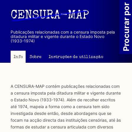
Passar
Procurar por
para
CENSURA-MAP
o
conteúdo
principal
Publicações relacionadas com a censura imposta pela
ditadura militar e vigente durante o Estado Novo
(1933-1974)
Info
Sobre
Instruções de utilização
A CENSURA-MAP contém publicações relacionadas com
a censura imposta pela ditadura militar e vigente durante
o Estado Novo (1933-1974). Além de recolher escritos
até 1974, mapeia a forma como a censura tem sido
investigada desde então, desde abordagens que se
focam na acção directa das instituições censórias, até às
formas de estudar a censura articulada com diversos