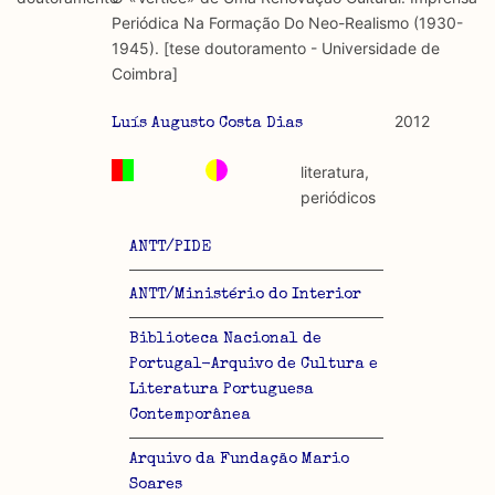
discurso e uso da liberdade de expressão. Trata-se de
académicos.
Periódica Na Formação Do Neo-Realismo (1930-
uma censura que é omnipresente, dado que é
1945). [tese doutoramento - Universidade de
constitutiva do próprio acto de fala.
Limitações
Coimbra]
A lista procura incluir as publicações mais relevantes
Regulatória e Constitutiva : são combinadas ambas
produzidos até 2022, contudo não foi possível ter acesso
2012
Luís Augusto Costa Dias
abordagens.
a algumas das publicações que aqui se encontram
incluídas.
literatura,
Tipo investigação realizada
periódicos
Teórica
ANTT/PIDE
Empírica
ANTT/Ministério do Interior
Combinação teórico-empírica
Biblioteca Nacional de
Portugal-Arquivo de Cultura e
Os resultados obtidos podem ser exportados em formato
Literatura Portuguesa
.csv para importação em programas de folha de cálculo
Contemporânea
Arquivo da Fundação Mario
Soares