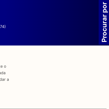
Procurar por
74)
te o
ada
dar a