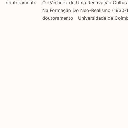
Teórica
doutoramento
O «Vértice» de Uma Renovação Cultural
Na Formação Do Neo-Realismo (1930-1
Empírica
doutoramento - Universidade de Coimb
Combinação teórico-empírica
Os resultados obtidos podem ser exportados em form