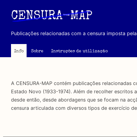
Passar
para
CENSURA-MAP
o
conteúdo
Publicações relacionadas com a censura imposta pela 
principal
Info
Sobre
Instruções de utilização
A CENSURA-MAP contém publicações relacionadas com 
Estado Novo (1933-1974). Além de recolher escritos 
desde então, desde abordagens que se focam na acção 
censura articulada com diversos tipos de exercício de