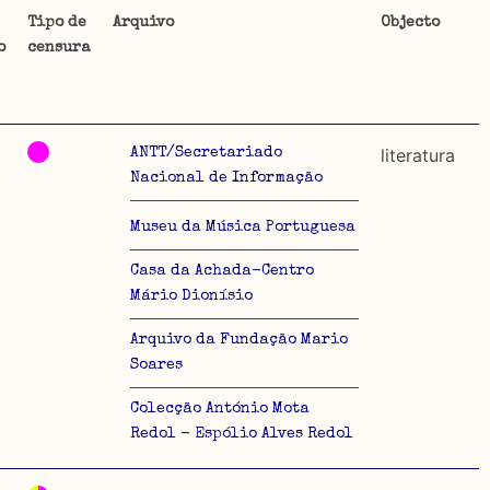
Tipo de
Arquivo
Objecto
o
censura
ta uma
 de
literatura
ANTT/Secretariado
Nacional de Informação
Museu da Música Portuguesa
dos
Casa da Achada-Centro
so e
Mário Dionísio
o acto
Arquivo da Fundação Mario
a
Soares
Colecção António Mota
Redol - Espólio Alves Redol