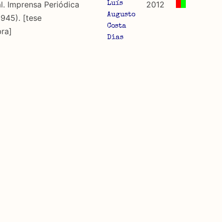
. Imprensa Periódica
2012
Luís
Augusto
945). [tese
Costa
ra]
Dias
ato .csv para importação em programas de folha de cálcu