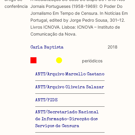
discurso e uso da liberdade de expressão. Trata-se de
académicos.
conferência
Jornais Portugueses (1958-1969): O Poder Do
uma censura que é omnipresente, dado que é
Jornalismo Em Tempo de Censura. In Notícias Em
constitutiva do próprio acto de fala.
Limitações
Portugal, edited by Jorge Pedro Sousa, 301–12.
A lista procura incluir as publicações mais relevantes
Livros ICNOVA. Lisboa: ICNOVA – Instituto de
Regulatória e Constitutiva : são combinadas ambas
produzidos até 2022, contudo não foi possível ter acesso
Comunicação da Nova.
abordagens.
a algumas das publicações que aqui se encontram
incluídas.
2018
Carla Baptista
Tipo investigação realizada
periódicos
Teórica
ANTT/Arquivo Marcello Caetano
Empírica
ANTT/Arquivo Oliveira Salazar
Combinação teórico-empírica
ANTT/PIDE
Os resultados obtidos podem ser exportados em formato
.csv para importação em programas de folha de cálculo
ANTT/Secretariado Nacional
de Informação-Direcção dos
Serviços de Censura