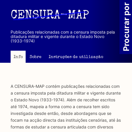
Passar
Procurar por
para
CENSURA-MAP
o
conteúdo
principal
Publicações relacionadas com a censura imposta pela
ditadura militar e vigente durante o Estado Novo
(1933-1974)
Info
Sobre
Instruções de utilização
A CENSURA-MAP contém publicações relacionadas com
a censura imposta pela ditadura militar e vigente durante
o Estado Novo (1933-1974). Além de recolher escritos
até 1974, mapeia a forma como a censura tem sido
investigada desde então, desde abordagens que se
focam na acção directa das instituições censórias, até às
formas de estudar a censura articulada com diversos