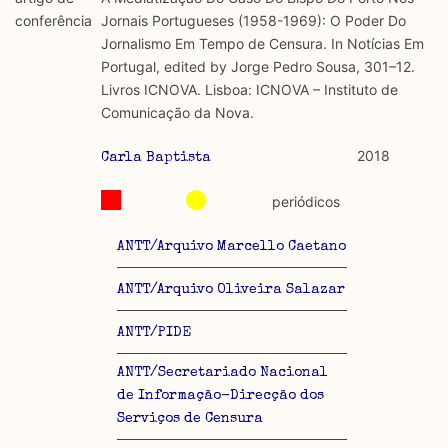
discurso e uso da liberdade de expressão. Trata-se de
académicos.
conferência
Jornais Portugueses (1958-1969): O Poder Do
uma censura que é omnipresente, dado que é
Jornalismo Em Tempo de Censura. In Notícias Em
constitutiva do próprio acto de fala.
Limitações
Portugal, edited by Jorge Pedro Sousa, 301–12.
A lista procura incluir as publicações mais relevantes
Livros ICNOVA. Lisboa: ICNOVA – Instituto de
Regulatória e Constitutiva : são combinadas ambas
produzidos até 2022, contudo não foi possível ter acesso
Comunicação da Nova.
abordagens.
a algumas das publicações que aqui se encontram
incluídas.
2018
Carla Baptista
Tipo investigação realizada
periódicos
Teórica
ANTT/Arquivo Marcello Caetano
Empírica
ANTT/Arquivo Oliveira Salazar
Combinação teórico-empírica
ANTT/PIDE
Os resultados obtidos podem ser exportados em formato
.csv para importação em programas de folha de cálculo
ANTT/Secretariado Nacional
de Informação-Direcção dos
Serviços de Censura