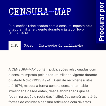
Passar
Procurar por
para
CENSURA-MAP
o
conteúdo
principal
Publicações relacionadas com a censura imposta pela
ditadura militar e vigente durante o Estado Novo
(1933-1974)
Info
Sobre
Instruções de utilização
A CENSURA-MAP contém publicações relacionadas com
a censura imposta pela ditadura militar e vigente durante
o Estado Novo (1933-1974). Além de recolher escritos
até 1974, mapeia a forma como a censura tem sido
investigada desde então, desde abordagens que se
focam na acção directa das instituições censórias, até às
formas de estudar a censura articulada com diversos