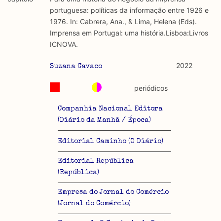
discurso e uso da liberdade de expressão. Trata-se de
académicos.
portuguesa: políticas da informação entre 1926 e
uma censura que é omnipresente, dado que é
1976. In: Cabrera, Ana., & Lima, Helena (Eds).
constitutiva do próprio acto de fala.
Limitações
Imprensa em Portugal: uma história.Lisboa:Livros
A lista procura incluir as publicações mais relevantes
ICNOVA.
Regulatória e Constitutiva : são combinadas ambas
produzidos até 2022, contudo não foi possível ter acesso
abordagens.
a algumas das publicações que aqui se encontram
2022
Suzana Cavaco
incluídas.
Tipo investigação realizada
periódicos
Teórica
Companhia Nacional Editora
(Diário da Manhã / Época)
Empírica
Editorial Caminho (O Diário)
Combinação teórico-empírica
Editorial República
Os resultados obtidos podem ser exportados em formato
(República)
.csv para importação em programas de folha de cálculo
Empresa do Jornal do Comércio
(Jornal do Comércio)