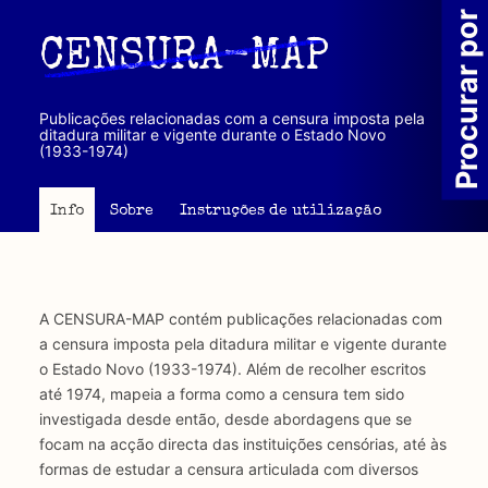
Passar
Procurar por
para
CENSURA-MAP
o
conteúdo
principal
Publicações relacionadas com a censura imposta pela
ditadura militar e vigente durante o Estado Novo
(1933-1974)
Info
Sobre
Instruções de utilização
A CENSURA-MAP contém publicações relacionadas com
a censura imposta pela ditadura militar e vigente durante
o Estado Novo (1933-1974). Além de recolher escritos
até 1974, mapeia a forma como a censura tem sido
investigada desde então, desde abordagens que se
focam na acção directa das instituições censórias, até às
formas de estudar a censura articulada com diversos