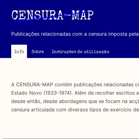
Passar
para
CENSURA-MAP
o
conteúdo
Publicações relacionadas com a censura imposta pela 
principal
Info
Sobre
Instruções de utilização
A CENSURA-MAP contém publicações relacionadas com 
Estado Novo (1933-1974). Além de recolher escritos 
desde então, desde abordagens que se focam na acção 
censura articulada com diversos tipos de exercício de