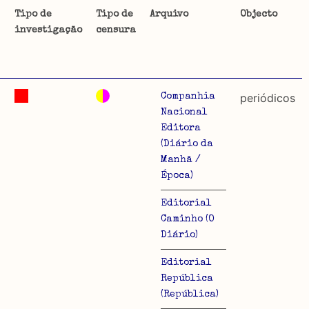
Tipo de
Tipo de
Arquivo
Objecto
investigação
censura
ta uma
 de
2
periódicos
Companhia
Nacional
Editora
(Diário da
dos
Manhã /
so e
Época)
o acto
Editorial
a
Caminho (O
Diário)
Editorial
República
(República)