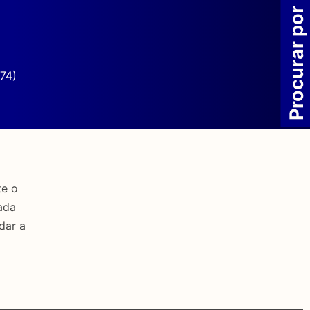
Procurar por
74)
te o
ada
dar a