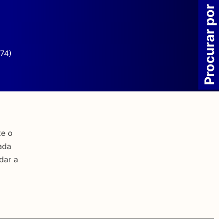
Procurar por
74)
te o
ada
dar a