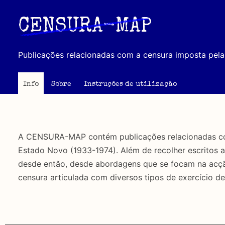
Passar
para
CENSURA-MAP
o
conteúdo
Publicações relacionadas com a censura imposta pela 
principal
Info
Sobre
Instruções de utilização
A CENSURA-MAP contém publicações relacionadas com 
Estado Novo (1933-1974). Além de recolher escritos 
desde então, desde abordagens que se focam na acção 
censura articulada com diversos tipos de exercício de