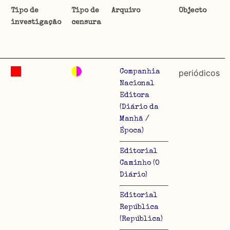
Tipo de
Tipo de
Arquivo
Objecto
investigação
censura
ta uma
 de
2
periódicos
Companhia
Nacional
Editora
(Diário da
dos
Manhã /
so e
Época)
o acto
Editorial
a
Caminho (O
Diário)
Editorial
República
(República)