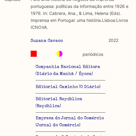
discurso e uso da liberdade de expressão. Trata-se de
académicos.
portuguesa: políticas da informação entre 1926 e
uma censura que é omnipresente, dado que é
1976. In: Cabrera, Ana., & Lima, Helena (Eds).
constitutiva do próprio acto de fala.
Limitações
Imprensa em Portugal: uma história.Lisboa:Livros
A lista procura incluir as publicações mais relevantes
ICNOVA.
Regulatória e Constitutiva : são combinadas ambas
produzidos até 2022, contudo não foi possível ter acesso
abordagens.
a algumas das publicações que aqui se encontram
2022
Suzana Cavaco
incluídas.
Tipo investigação realizada
periódicos
Teórica
Companhia Nacional Editora
(Diário da Manhã / Época)
Empírica
Editorial Caminho (O Diário)
Combinação teórico-empírica
Editorial República
Os resultados obtidos podem ser exportados em formato
(República)
.csv para importação em programas de folha de cálculo
Empresa do Jornal do Comércio
(Jornal do Comércio)