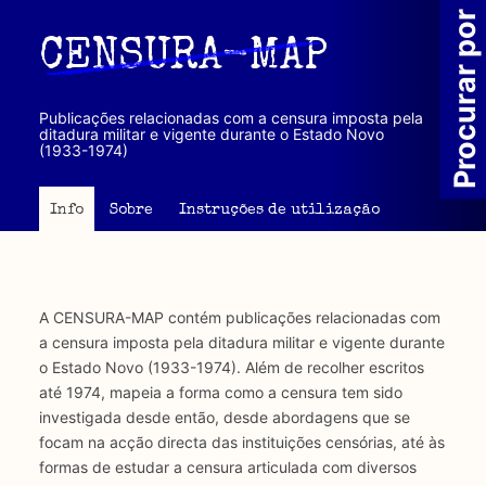
Passar
Procurar por
para
CENSURA-MAP
o
conteúdo
principal
Publicações relacionadas com a censura imposta pela
ditadura militar e vigente durante o Estado Novo
(1933-1974)
Info
Sobre
Instruções de utilização
A CENSURA-MAP contém publicações relacionadas com
a censura imposta pela ditadura militar e vigente durante
o Estado Novo (1933-1974). Além de recolher escritos
até 1974, mapeia a forma como a censura tem sido
investigada desde então, desde abordagens que se
focam na acção directa das instituições censórias, até às
formas de estudar a censura articulada com diversos