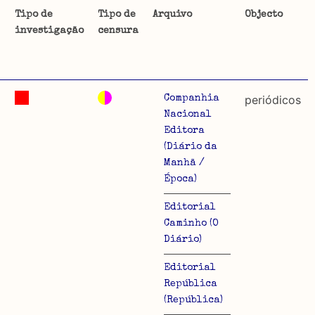
Tipo de
Tipo de
Arquivo
Objecto
investigação
censura
ta uma
 de
2
periódicos
Companhia
Nacional
Editora
(Diário da
dos
Manhã /
so e
Época)
o acto
Editorial
a
Caminho (O
Diário)
Editorial
República
(República)