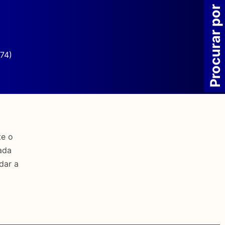
Procurar por
74)
te o
ada
dar a