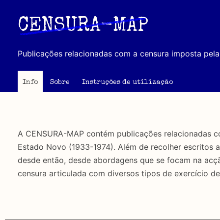
Passar
para
CENSURA-MAP
o
conteúdo
Publicações relacionadas com a censura imposta pela 
principal
Info
Sobre
Instruções de utilização
A CENSURA-MAP contém publicações relacionadas com 
Estado Novo (1933-1974). Além de recolher escritos 
desde então, desde abordagens que se focam na acção 
censura articulada com diversos tipos de exercício de