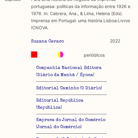
discurso e uso da liberdade de expressão. Trata-se de
académicos.
portuguesa: políticas da informação entre 1926 e
uma censura que é omnipresente, dado que é
1976. In: Cabrera, Ana., & Lima, Helena (Eds).
constitutiva do próprio acto de fala.
Limitações
Imprensa em Portugal: uma história.Lisboa:Livros
A lista procura incluir as publicações mais relevantes
ICNOVA.
Regulatória e Constitutiva : são combinadas ambas
produzidos até 2022, contudo não foi possível ter acesso
abordagens.
a algumas das publicações que aqui se encontram
2022
Suzana Cavaco
incluídas.
Tipo investigação realizada
periódicos
Teórica
Companhia Nacional Editora
(Diário da Manhã / Época)
Empírica
Editorial Caminho (O Diário)
Combinação teórico-empírica
Editorial República
Os resultados obtidos podem ser exportados em formato
(República)
.csv para importação em programas de folha de cálculo
Empresa do Jornal do Comércio
(Jornal do Comércio)