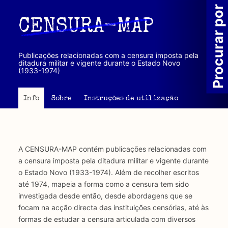
Passar
Procurar por
para
CENSURA-MAP
o
conteúdo
principal
Publicações relacionadas com a censura imposta pela
ditadura militar e vigente durante o Estado Novo
(1933-1974)
Info
Sobre
Instruções de utilização
A CENSURA-MAP contém publicações relacionadas com
a censura imposta pela ditadura militar e vigente durante
o Estado Novo (1933-1974). Além de recolher escritos
até 1974, mapeia a forma como a censura tem sido
investigada desde então, desde abordagens que se
focam na acção directa das instituições censórias, até às
formas de estudar a censura articulada com diversos