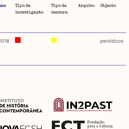
Ano
Tipo de
Tipo de
Arquivo
Objecto
investigação
censura
ta uma
 de
2018
periódicos
dos
so e
o acto
a