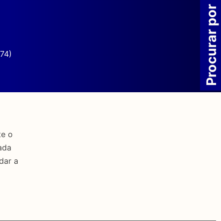
Procurar por
74)
te o
ada
dar a