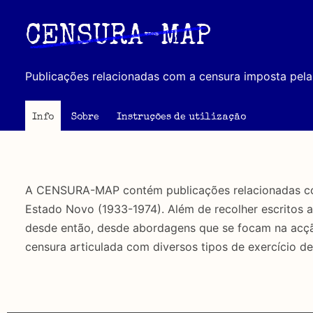
Passar
para
CENSURA-MAP
o
conteúdo
Publicações relacionadas com a censura imposta pela 
principal
Info
Sobre
Instruções de utilização
A CENSURA-MAP contém publicações relacionadas com 
Estado Novo (1933-1974). Além de recolher escritos 
desde então, desde abordagens que se focam na acção 
censura articulada com diversos tipos de exercício de