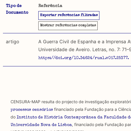
Tipo de
Referência
Documento
A CENSURA-MAP permite uma pesquisa por autores, da
Exportar referências filtradas
Objetivo
utilizados. É igualmente possível pesquisar por:
Este mapeamento pretende reunir o material publicad
Mostrar
referências completas
distinção entre material publicado antes de 1974, em 
Tipo de censura investigada
1974, ou seja, sem ser sujeito a censura, incidindo 
artigo
A Guerra Civil de Espanha e a Imprensa A
Universidade de Aveiro. Letras, no. 7: 71–
Regulatória: Censura estipulada por lei, orientad
Metodologia selecção de corpus
https://doi.org/10.34624/rual.v0i7.25377.
secular ou religioso e executada por agentes oficiais.
Foram descartadas publicações que mencionando censu
textos publicados em suportes não académicos.
Constitutiva: Formas estruturais de exclusão e/o
uso da liberdade de expressão. Trata-se de uma censu
Limitações
de fala.
A lista procura incluir as publicações mais relevantes
algumas das publicações que aqui se encontram inclu
CENSURA-MAP resulta do projecto de investigação exploratór
Regulatória e Constitutiva : são combinadas amb
financiado pela Fundação para a Ciênci
processos censórios
do
Tipo investigação realizada
Instituto de História Contemporânea da Faculdade d
, financiado pela Fundação par
Universidade Nova de Lisboa