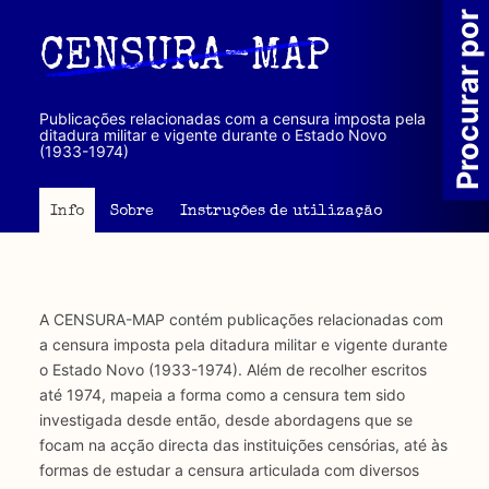
Passar
Procurar por
para
CENSURA-MAP
o
conteúdo
principal
Publicações relacionadas com a censura imposta pela
ditadura militar e vigente durante o Estado Novo
(1933-1974)
Info
Sobre
Instruções de utilização
A CENSURA-MAP contém publicações relacionadas com
a censura imposta pela ditadura militar e vigente durante
o Estado Novo (1933-1974). Além de recolher escritos
até 1974, mapeia a forma como a censura tem sido
investigada desde então, desde abordagens que se
focam na acção directa das instituições censórias, até às
formas de estudar a censura articulada com diversos