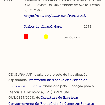
discurso e uso da liberdade de expressão. Trata-se de
académicos.
RUA-L: Revista Da Universidade de Aveiro. Letras,
uma censura que é omnipresente, dado que é
no. 7: 71–95.
constitutiva do próprio acto de fala.
Limitações
https://doi.org/10.34624/rual.v0i7.25377.
A lista procura incluir as publicações mais relevantes
Regulatória e Constitutiva : são combinadas ambas
produzidos até 2022, contudo não foi possível ter acesso
2018
Carlos de Miguel Mora
abordagens.
a algumas das publicações que aqui se encontram
incluídas.
periódicos
Tipo investigação realizada
Teórica
Empírica
Combinação teórico-empírica
CENSURA-MAP resulta do projecto de investigação
exploratório
Censura(s): um modelo analítico de
Os resultados obtidos podem ser exportados em formato
financiado pela Fundação para a
.csv para importação em programas de folha de cálculo
processos censórios
Ciência e a Tecnologia, I.P. (EXPL/COM-
OUT/0831/2021), do
Instituto de História
Contemporânea da Faculdade de Ciências Sociais