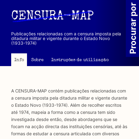
Passar
Procurar por
para
CENSURA-MAP
o
conteúdo
principal
Publicações relacionadas com a censura imposta pela
ditadura militar e vigente durante o Estado Novo
(1933-1974)
Info
Sobre
Instruções de utilização
A CENSURA-MAP contém publicações relacionadas com
a censura imposta pela ditadura militar e vigente durante
o Estado Novo (1933-1974). Além de recolher escritos
até 1974, mapeia a forma como a censura tem sido
investigada desde então, desde abordagens que se
focam na acção directa das instituições censórias, até às
formas de estudar a censura articulada com diversos