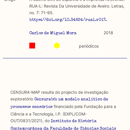
discurso e uso da liberdade de expressão. Trata-se de
académicos.
RUA-L: Revista Da Universidade de Aveiro. Letras,
uma censura que é omnipresente, dado que é
no. 7: 71–95.
constitutiva do próprio acto de fala.
Limitações
https://doi.org/10.34624/rual.v0i7.25377.
A lista procura incluir as publicações mais relevantes
Regulatória e Constitutiva : são combinadas ambas
produzidos até 2022, contudo não foi possível ter acesso
2018
Carlos de Miguel Mora
abordagens.
a algumas das publicações que aqui se encontram
incluídas.
periódicos
Tipo investigação realizada
Teórica
Empírica
Combinação teórico-empírica
CENSURA-MAP resulta do projecto de investigação
exploratório
Censura(s): um modelo analítico de
Os resultados obtidos podem ser exportados em formato
financiado pela Fundação para a
.csv para importação em programas de folha de cálculo
processos censórios
Ciência e a Tecnologia, I.P. (EXPL/COM-
OUT/0831/2021), do
Instituto de História
Contemporânea da Faculdade de Ciências Sociais