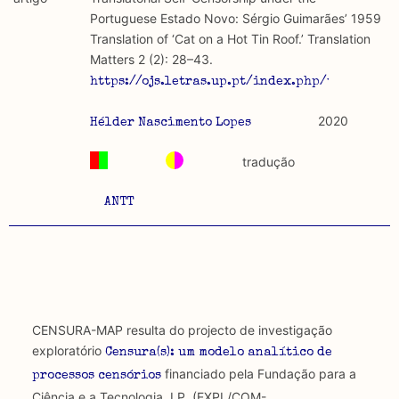
discurso e uso da liberdade de expressão. Trata-se de
académicos.
Portuguese Estado Novo: Sérgio Guimarães’ 1959
uma censura que é omnipresente, dado que é
Translation of ‘Cat on a Hot Tin Roof.’ Translation
constitutiva do próprio acto de fala.
Limitações
Matters 2 (2): 28–43.
A lista procura incluir as publicações mais relevantes
https://ojs.letras.up.pt/index.php/tm/article
Regulatória e Constitutiva : são combinadas ambas
produzidos até 2022, contudo não foi possível ter acesso
abordagens.
a algumas das publicações que aqui se encontram
2020
Hélder Nascimento Lopes
incluídas.
Tipo investigação realizada
tradução
Teórica
ANTT
Empírica
Combinação teórico-empírica
Os resultados obtidos podem ser exportados em formato
.csv para importação em programas de folha de cálculo
CENSURA-MAP resulta do projecto de investigação
exploratório
Censura(s): um modelo analítico de
financiado pela Fundação para a
processos censórios
Ciência e a Tecnologia, I.P. (EXPL/COM-