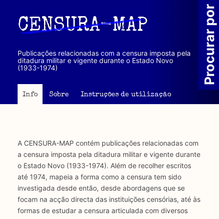
Passar
Procurar por
para
CENSURA-MAP
o
conteúdo
principal
Publicações relacionadas com a censura imposta pela
ditadura militar e vigente durante o Estado Novo
(1933-1974)
Info
Sobre
Instruções de utilização
A CENSURA-MAP contém publicações relacionadas com
a censura imposta pela ditadura militar e vigente durante
o Estado Novo (1933-1974). Além de recolher escritos
até 1974, mapeia a forma como a censura tem sido
investigada desde então, desde abordagens que se
focam na acção directa das instituições censórias, até às
formas de estudar a censura articulada com diversos