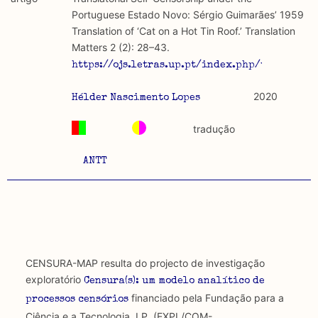
discurso e uso da liberdade de expressão. Trata-se de
académicos.
Portuguese Estado Novo: Sérgio Guimarães’ 1959
uma censura que é omnipresente, dado que é
Translation of ‘Cat on a Hot Tin Roof.’ Translation
constitutiva do próprio acto de fala.
Limitações
Matters 2 (2): 28–43.
A lista procura incluir as publicações mais relevantes
https://ojs.letras.up.pt/index.php/tm/article
Regulatória e Constitutiva : são combinadas ambas
produzidos até 2022, contudo não foi possível ter acesso
abordagens.
a algumas das publicações que aqui se encontram
2020
Hélder Nascimento Lopes
incluídas.
Tipo investigação realizada
tradução
Teórica
ANTT
Empírica
Combinação teórico-empírica
Os resultados obtidos podem ser exportados em formato
.csv para importação em programas de folha de cálculo
CENSURA-MAP resulta do projecto de investigação
exploratório
Censura(s): um modelo analítico de
financiado pela Fundação para a
processos censórios
Ciência e a Tecnologia, I.P. (EXPL/COM-