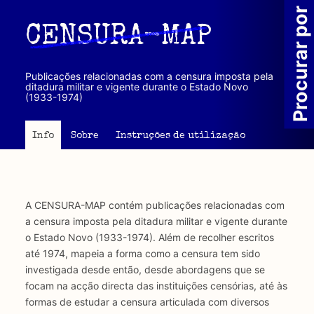
Passar
Procurar por
para
CENSURA-MAP
o
conteúdo
principal
Publicações relacionadas com a censura imposta pela
ditadura militar e vigente durante o Estado Novo
(1933-1974)
Info
Sobre
Instruções de utilização
A CENSURA-MAP contém publicações relacionadas com
a censura imposta pela ditadura militar e vigente durante
o Estado Novo (1933-1974). Além de recolher escritos
até 1974, mapeia a forma como a censura tem sido
investigada desde então, desde abordagens que se
focam na acção directa das instituições censórias, até às
formas de estudar a censura articulada com diversos