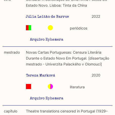
discurso e uso da liberdade de expressão. Trata-se de
académicos.
Estado Novo. Lisboa: Tinta da China
uma censura que é omnipresente, dado que é
constitutiva do próprio acto de fala.
Limitações
2022
Júlia Leitão de Barros
A lista procura incluir as publicações mais relevantes
Regulatória e Constitutiva : são combinadas ambas
produzidos até 2022, contudo não foi possível ter acesso
periódicos
abordagens.
a algumas das publicações que aqui se encontram
incluídas.
Arquivo Ephemera
Tipo investigação realizada
mestrado
Novas Cartas Portuguesas: Censura Literária
Teórica
Durante o Estado Novo Em Portugal. [dissertação
mestrado - Univerzita Palackého v Olomouci]
Empírica
2020
Tereza Marková
Combinação teórico-empírica
literatura
Os resultados obtidos podem ser exportados em formato
.csv para importação em programas de folha de cálculo
Arquivo Ephemera
capítulo
Theatre translations censored in Portugal (1929–