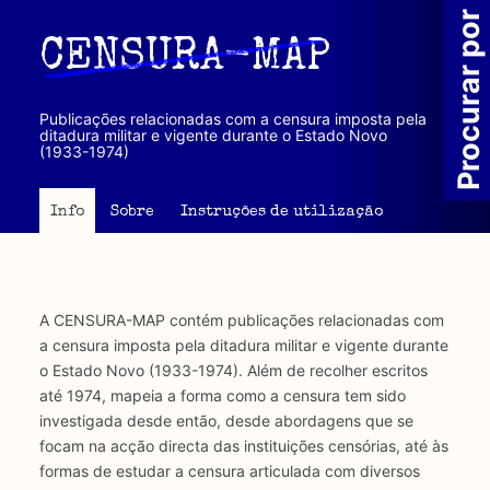
Passar
Procurar por
para
CENSURA-MAP
o
conteúdo
principal
Publicações relacionadas com a censura imposta pela
ditadura militar e vigente durante o Estado Novo
(1933-1974)
Info
Sobre
Instruções de utilização
A CENSURA-MAP contém publicações relacionadas com
a censura imposta pela ditadura militar e vigente durante
o Estado Novo (1933-1974). Além de recolher escritos
até 1974, mapeia a forma como a censura tem sido
investigada desde então, desde abordagens que se
focam na acção directa das instituições censórias, até às
formas de estudar a censura articulada com diversos