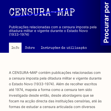
Passar
Procurar por
para
CENSURA-MAP
o
conteúdo
principal
Publicações relacionadas com a censura imposta pela
ditadura militar e vigente durante o Estado Novo
(1933-1974)
Info
Sobre
Instruções de utilização
A CENSURA-MAP contém publicações relacionadas com
a censura imposta pela ditadura militar e vigente durante
o Estado Novo (1933-1974). Além de recolher escritos
até 1974, mapeia a forma como a censura tem sido
investigada desde então, desde abordagens que se
focam na acção directa das instituições censórias, até às
formas de estudar a censura articulada com diversos