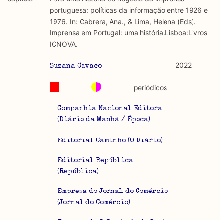
discurso e uso da liberdade de expressão. Trata-se de
académicos.
portuguesa: políticas da informação entre 1926 e
uma censura que é omnipresente, dado que é
1976. In: Cabrera, Ana., & Lima, Helena (Eds).
constitutiva do próprio acto de fala.
Limitações
Imprensa em Portugal: uma história.Lisboa:Livros
A lista procura incluir as publicações mais relevantes
ICNOVA.
Regulatória e Constitutiva : são combinadas ambas
produzidos até 2022, contudo não foi possível ter acesso
abordagens.
a algumas das publicações que aqui se encontram
2022
Suzana Cavaco
incluídas.
Tipo investigação realizada
periódicos
Teórica
Companhia Nacional Editora
(Diário da Manhã / Época)
Empírica
Editorial Caminho (O Diário)
Combinação teórico-empírica
Editorial República
Os resultados obtidos podem ser exportados em formato
(República)
.csv para importação em programas de folha de cálculo
Empresa do Jornal do Comércio
(Jornal do Comércio)