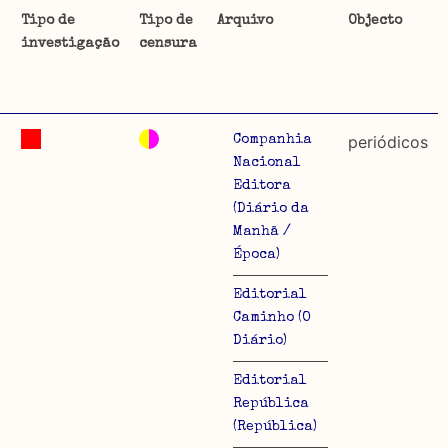
Tipo de
Tipo de
Arquivo
Objecto
investigação
censura
ta uma
 de
2
periódicos
Companhia
Nacional
Editora
(Diário da
dos
Manhã /
so e
Época)
o acto
Editorial
a
Caminho (O
Diário)
Editorial
República
(República)