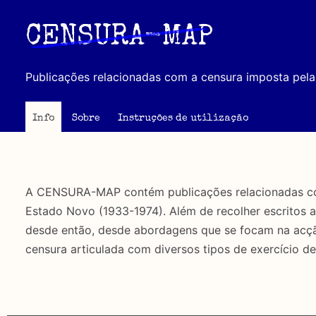
Passar
para
CENSURA-MAP
o
conteúdo
Publicações relacionadas com a censura imposta pela 
principal
Info
Sobre
Instruções de utilização
A CENSURA-MAP contém publicações relacionadas com 
Estado Novo (1933-1974). Além de recolher escritos 
desde então, desde abordagens que se focam na acção 
censura articulada com diversos tipos de exercício de