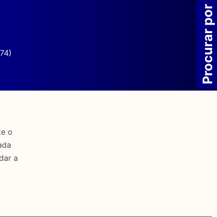
Procurar por
74)
te o
ada
dar a