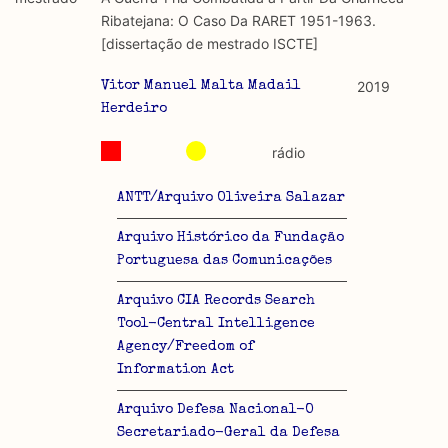
discurso e uso da liberdade de expressão. Trata-se de
académicos.
Ribatejana: O Caso Da RARET 1951-1963.
uma censura que é omnipresente, dado que é
[dissertação de mestrado ISCTE]
constitutiva do próprio acto de fala.
Limitações
A lista procura incluir as publicações mais relevantes
2019
Vitor Manuel Malta Madail
Regulatória e Constitutiva : são combinadas ambas
produzidos até 2022, contudo não foi possível ter acesso
Herdeiro
abordagens.
a algumas das publicações que aqui se encontram
rádio
incluídas.
Tipo investigação realizada
ANTT/Arquivo Oliveira Salazar
Teórica
Arquivo Histórico da Fundação
Empírica
Portuguesa das Comunicações
Arquivo CIA Records Search
Combinação teórico-empírica
Tool-Central Intelligence
Os resultados obtidos podem ser exportados em formato
Agency/Freedom of
.csv para importação em programas de folha de cálculo
Information Act
Arquivo Defesa Nacional-O
Secretariado-Geral da Defesa