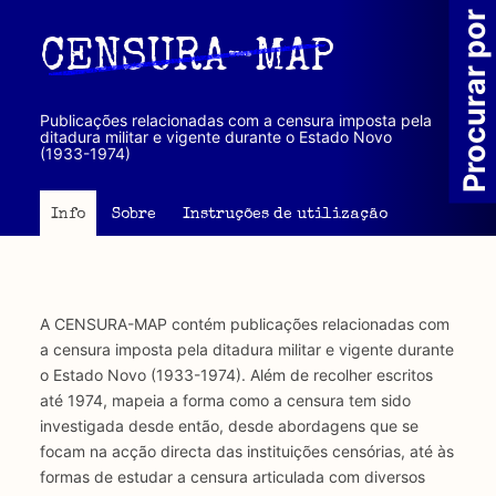
Passar
Procurar por
para
CENSURA-MAP
o
conteúdo
principal
Publicações relacionadas com a censura imposta pela
ditadura militar e vigente durante o Estado Novo
(1933-1974)
Info
Sobre
Instruções de utilização
A CENSURA-MAP contém publicações relacionadas com
a censura imposta pela ditadura militar e vigente durante
o Estado Novo (1933-1974). Além de recolher escritos
até 1974, mapeia a forma como a censura tem sido
investigada desde então, desde abordagens que se
focam na acção directa das instituições censórias, até às
formas de estudar a censura articulada com diversos