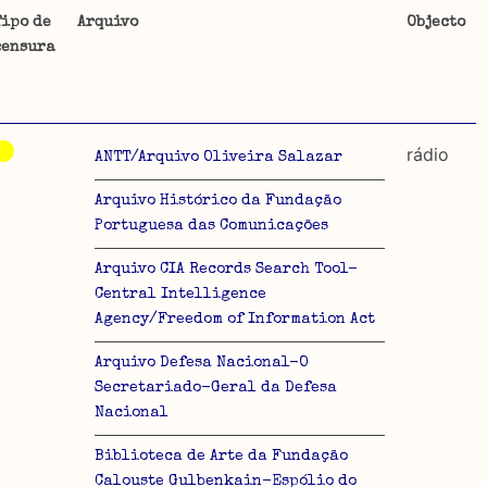
Tipo de
Arquivo
Objecto
censura
ta uma
 de
rádio
ANTT/Arquivo Oliveira Salazar
Arquivo Histórico da Fundação
Portuguesa das Comunicações
dos
Arquivo CIA Records Search Tool-
so e
Central Intelligence
o acto
Agency/Freedom of Information Act
a
Arquivo Defesa Nacional-O
Secretariado-Geral da Defesa
Nacional
Biblioteca de Arte da Fundação
Calouste Gulbenkain-Espólio do