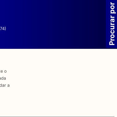
Procurar por
74)
te o
ada
dar a