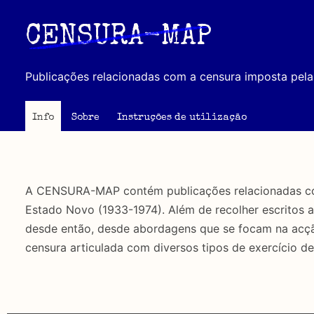
Passar
para
CENSURA-MAP
o
conteúdo
Publicações relacionadas com a censura imposta pela 
principal
Info
Sobre
Instruções de utilização
A CENSURA-MAP contém publicações relacionadas com 
Estado Novo (1933-1974). Além de recolher escritos 
desde então, desde abordagens que se focam na acção 
censura articulada com diversos tipos de exercício de