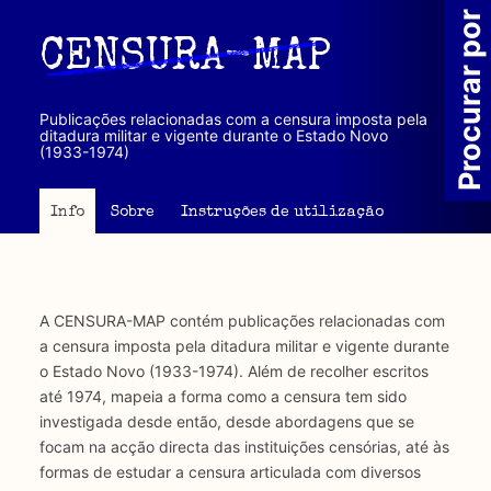
Passar
Procurar por
para
CENSURA-MAP
o
conteúdo
principal
Publicações relacionadas com a censura imposta pela
ditadura militar e vigente durante o Estado Novo
(1933-1974)
Info
Sobre
Instruções de utilização
A CENSURA-MAP contém publicações relacionadas com
a censura imposta pela ditadura militar e vigente durante
o Estado Novo (1933-1974). Além de recolher escritos
até 1974, mapeia a forma como a censura tem sido
investigada desde então, desde abordagens que se
focam na acção directa das instituições censórias, até às
formas de estudar a censura articulada com diversos