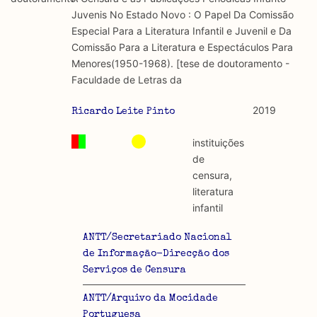
discurso e uso da liberdade de expressão. Trata-se de
académicos.
Juvenis No Estado Novo : O Papel Da Comissão
uma censura que é omnipresente, dado que é
Especial Para a Literatura Infantil e Juvenil e Da
constitutiva do próprio acto de fala.
Limitações
Comissão Para a Literatura e Espectáculos Para
A lista procura incluir as publicações mais relevantes
Menores(1950-1968). [tese de doutoramento -
Regulatória e Constitutiva : são combinadas ambas
produzidos até 2022, contudo não foi possível ter acesso
Faculdade de Letras da
abordagens.
a algumas das publicações que aqui se encontram
incluídas.
2019
Ricardo Leite Pinto
Tipo investigação realizada
instituições
Teórica
de
censura,
Empírica
literatura
infantil
Combinação teórico-empírica
ANTT/Secretariado Nacional
Os resultados obtidos podem ser exportados em formato
de Informação-Direcção dos
.csv para importação em programas de folha de cálculo
Serviços de Censura
ANTT/Arquivo da Mocidade
Portuguesa