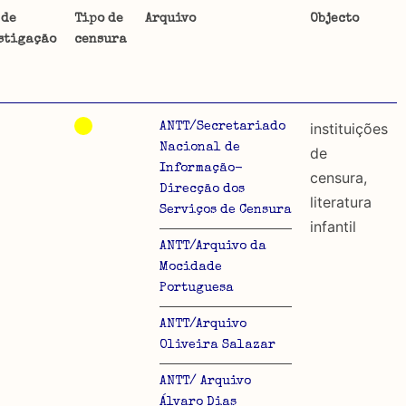
 de
Tipo de
Arquivo
Objecto
stigação
censura
ta uma
 de
instituições
ANTT/Secretariado
Nacional de
de
Informação-
censura,
Direcção dos
dos
literatura
Serviços de Censura
infantil
so e
ANTT/Arquivo da
o acto
Mocidade
a
Portuguesa
ANTT/Arquivo
Oliveira Salazar
ANTT/ Arquivo
Álvaro Dias