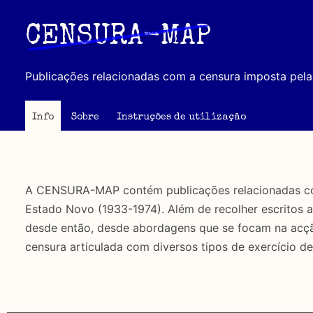
Passar
para
CENSURA-MAP
o
conteúdo
Publicações relacionadas com a censura imposta pela 
principal
Info
Sobre
Instruções de utilização
A CENSURA-MAP contém publicações relacionadas com 
Estado Novo (1933-1974). Além de recolher escritos 
desde então, desde abordagens que se focam na acção 
censura articulada com diversos tipos de exercício de