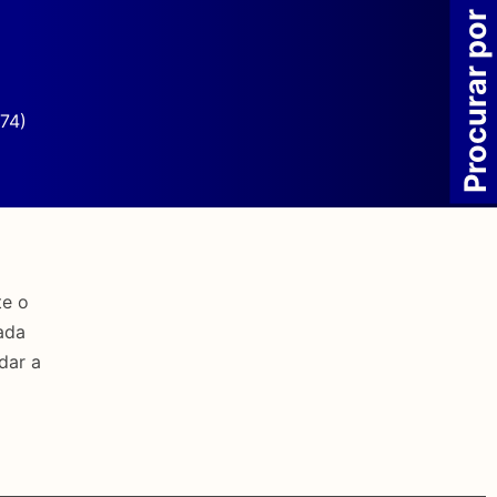
Procurar por
74)
te o
ada
dar a