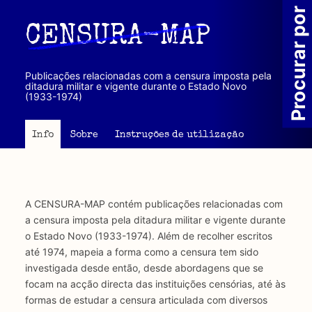
Passar
Procurar por
para
CENSURA-MAP
o
conteúdo
principal
Publicações relacionadas com a censura imposta pela
ditadura militar e vigente durante o Estado Novo
(1933-1974)
Info
Sobre
Instruções de utilização
A CENSURA-MAP contém publicações relacionadas com
a censura imposta pela ditadura militar e vigente durante
o Estado Novo (1933-1974). Além de recolher escritos
até 1974, mapeia a forma como a censura tem sido
investigada desde então, desde abordagens que se
focam na acção directa das instituições censórias, até às
formas de estudar a censura articulada com diversos