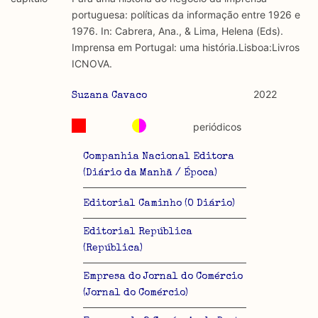
discurso e uso da liberdade de expressão. Trata-se de
académicos.
portuguesa: políticas da informação entre 1926 e
uma censura que é omnipresente, dado que é
1976. In: Cabrera, Ana., & Lima, Helena (Eds).
constitutiva do próprio acto de fala.
Limitações
Imprensa em Portugal: uma história.Lisboa:Livros
A lista procura incluir as publicações mais relevantes
ICNOVA.
Regulatória e Constitutiva : são combinadas ambas
produzidos até 2022, contudo não foi possível ter acesso
abordagens.
a algumas das publicações que aqui se encontram
2022
Suzana Cavaco
incluídas.
Tipo investigação realizada
periódicos
Teórica
Companhia Nacional Editora
(Diário da Manhã / Época)
Empírica
Editorial Caminho (O Diário)
Combinação teórico-empírica
Editorial República
Os resultados obtidos podem ser exportados em formato
(República)
.csv para importação em programas de folha de cálculo
Empresa do Jornal do Comércio
(Jornal do Comércio)