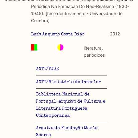
discurso e uso da liberdade de expressão. Trata-se de
académicos.
Periódica Na Formação Do Neo-Realismo (1930-
uma censura que é omnipresente, dado que é
1945). [tese doutoramento - Universidade de
constitutiva do próprio acto de fala.
Limitações
Coimbra]
A lista procura incluir as publicações mais relevantes
Regulatória e Constitutiva : são combinadas ambas
produzidos até 2022, contudo não foi possível ter acesso
2012
Luís Augusto Costa Dias
abordagens.
a algumas das publicações que aqui se encontram
incluídas.
literatura,
Tipo investigação realizada
periódicos
Teórica
ANTT/PIDE
Empírica
ANTT/Ministério do Interior
Combinação teórico-empírica
Biblioteca Nacional de
Portugal-Arquivo de Cultura e
Os resultados obtidos podem ser exportados em formato
Literatura Portuguesa
.csv para importação em programas de folha de cálculo
Contemporânea
Arquivo da Fundação Mario
Soares