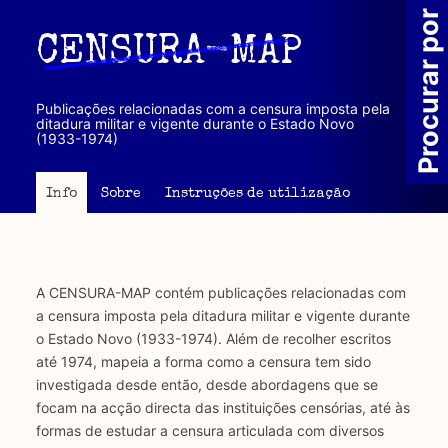
Passar
Procurar por
para
CENSURA-MAP
o
conteúdo
principal
Publicações relacionadas com a censura imposta pela
ditadura militar e vigente durante o Estado Novo
(1933-1974)
Info
Sobre
Instruções de utilização
A CENSURA-MAP contém publicações relacionadas com
a censura imposta pela ditadura militar e vigente durante
o Estado Novo (1933-1974). Além de recolher escritos
até 1974, mapeia a forma como a censura tem sido
investigada desde então, desde abordagens que se
focam na acção directa das instituições censórias, até às
formas de estudar a censura articulada com diversos