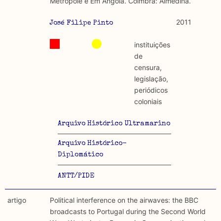
Metrópole e Em Angola. Coimbra: Almedina.
2011
José Filipe Pinto
instituições
de
censura,
legislação,
periódicos
coloniais
Arquivo Histórico Ultramarino
Arquivo Histórico-
Diplomático
ANTT/PIDE
artigo
Political interference on the airwaves: the BBC
broadcasts to Portugal during the Second World