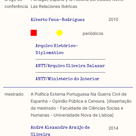
discurso e uso da liberdade de expressão. Trata-se de
académicos.
conferência
Las Relaciones Ibéricas
uma censura que é omnipresente, dado que é
constitutiva do próprio acto de fala.
Limitações
2010
Alberto Pena-Rodríguez
A lista procura incluir as publicações mais relevantes
Regulatória e Constitutiva : são combinadas ambas
produzidos até 2022, contudo não foi possível ter acesso
periódicos
abordagens.
a algumas das publicações que aqui se encontram
incluídas.
Arquivo Histórico-
Tipo investigação realizada
Diplomático
Teórica
ANTT/Arquivo Oliveira Salazar
Empírica
ANTT/Ministério do Interior
Combinação teórico-empírica
mestrado
A Política Externa Portuguesa Na Guerra Civil de
Espanha – Opinião Pública e Censura. [dissertação
Os resultados obtidos podem ser exportados em formato
de mestrado - Faculdade de Ciências Socias e
.csv para importação em programas de folha de cálculo
Humanas - Universidade Nova de Lisboa]
2014
André Alexandre Araújo de
Oliveira