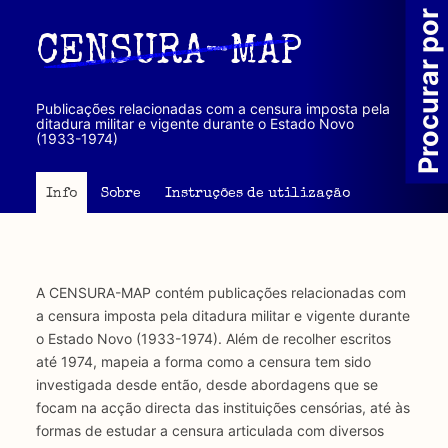
Passar
Procurar por
para
CENSURA-MAP
o
conteúdo
principal
Publicações relacionadas com a censura imposta pela
ditadura militar e vigente durante o Estado Novo
(1933-1974)
Info
Sobre
Instruções de utilização
A CENSURA-MAP contém publicações relacionadas com
a censura imposta pela ditadura militar e vigente durante
o Estado Novo (1933-1974). Além de recolher escritos
até 1974, mapeia a forma como a censura tem sido
investigada desde então, desde abordagens que se
focam na acção directa das instituições censórias, até às
formas de estudar a censura articulada com diversos