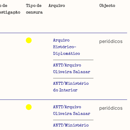
o de
Tipo de
Arquivo
Objecto
estigação
censura
ta uma
 de
periódicos
Arquivo
Histórico-
Diplomático
dos
ANTT/Arquivo
Oliveira Salazar
so e
o acto
ANTT/Ministério
do Interior
a
periódicos
ANTT/Arquivo
Oliveira Salazar
ANTT/Ministério