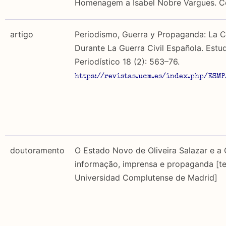
Teórica
Homenagem a Isabel Nobre Vargues. C
Empírica
artigo
Periodismo, Guerra y Propaganda: La C
Durante La Guerra Civil Española. Estu
Combinação teórico-empírica
Periodístico 18 (2): 563–76.
Os resultados obtidos podem ser exportados em form
https://revistas.ucm.es/index.php/ESM
doutoramento
O Estado Novo de Oliveira Salazar e a 
informação, imprensa e propaganda [t
Universidad Complutense de Madrid]